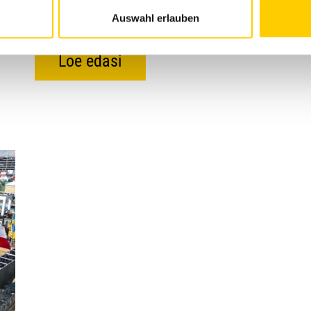
mis on alati…
Auswahl erlauben
Loe edasi