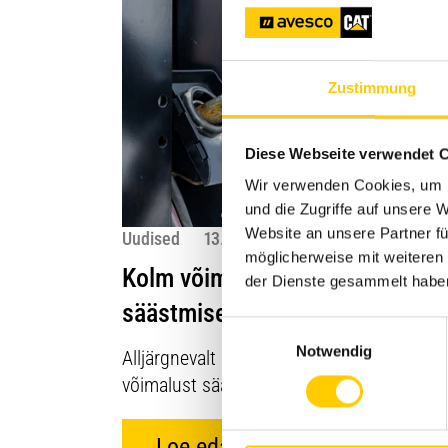
Zustimmung
Diese Webseite verwendet 
Wir verwenden Cookies, um I
und die Zugriffe auf unsere 
Website an unsere Partner fü
Uudised
13.05.2026
möglicherweise mit weiteren
Kolm võimalust kütuse pealt
der Dienste gesammelt habe
säästmiseks
Einwilligungsauswahl
Notwendig
Alljärgnevalt on toodud kolm lihtsat
võimalust säästmise alustamiseks
Loe edasi