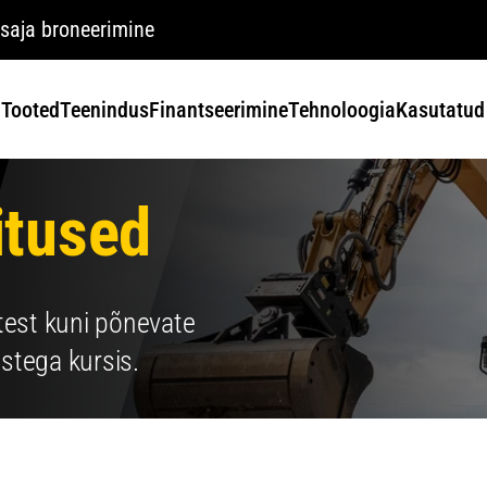
saja broneerimine
Tooted
Teenindus
Finantseerimine
Tehnoloogia
Kasutatud
itused
test kuni põnevate
stega kursis.