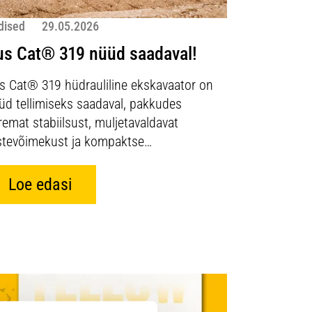
dised
29.05.2026
us Cat® 319 nüüd saadaval!
s Cat® 319 hüdrauliline ekskavaator on
üd tellimiseks saadaval, pakkudes
remat stabiilsust, muljetavaldavat
stevõimekust ja kompaktse…
Loe edasi