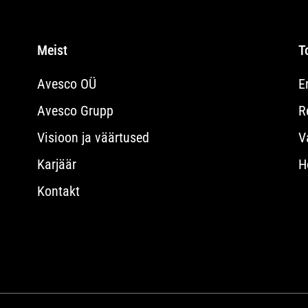
Meist
T
Avesco OÜ
E
Avesco Grupp
R
Visioon ja väärtused
V
Karjäär
H
Kontakt