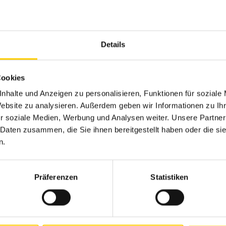
Details
Cookies
nhalte und Anzeigen zu personalisieren, Funktionen für soziale
Website zu analysieren. Außerdem geben wir Informationen zu I
r soziale Medien, Werbung und Analysen weiter. Unsere Partner
Uudised
17.04.2026
Uu
 Daten zusammen, die Sie ihnen bereitgestellt haben oder die s
Avesco kohalik eksperditase ja
Y
n.
Caterpillari maailmatase annavad
So
energiakindluse
or
Präferenzen
Statistiken
KU
Generaatori valik tähendab investeeringut,
kus loevad kolm tegurit: toimiv töökindlus,
seadme pikk eluiga ja professionaalne tugi,