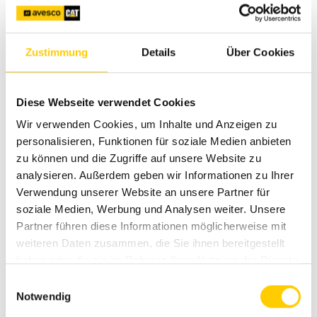
Uzvārds
*
Zustimmung
Details
Über Cookies
Telefona numurs
*
Diese Webseite verwendet Cookies
E-pasts
*
Wir verwenden Cookies, um Inhalte und Anzeigen zu
personalisieren, Funktionen für soziale Medien anbieten
zu können und die Zugriffe auf unsere Website zu
Adrese
analysieren. Außerdem geben wir Informationen zu Ihrer
Verwendung unserer Website an unsere Partner für
soziale Medien, Werbung und Analysen weiter. Unsere
Pilsēta
Partner führen diese Informationen möglicherweise mit
weiteren Daten zusammen, die Sie ihnen bereitgestellt
haben oder die sie im Rahmen Ihrer Nutzung der Dienste
Lūdzu, sazinieties ar mani
*
gesammelt haben.
Einwilligungsauswahl
pa tālruni
pa e-pastu
Notwendig
Jūsu teksts