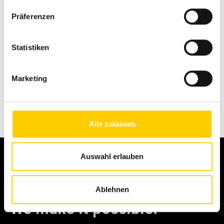
Präferenzen
Statistiken
Piekrītu
Privātuma politikai*
Marketing
Piekrītu saņemt Avesco ziņas un mārketinga
materiālus
Iesniegt
Alle zulassen
Auswahl erlauben
Ablehnen
We make it possible.