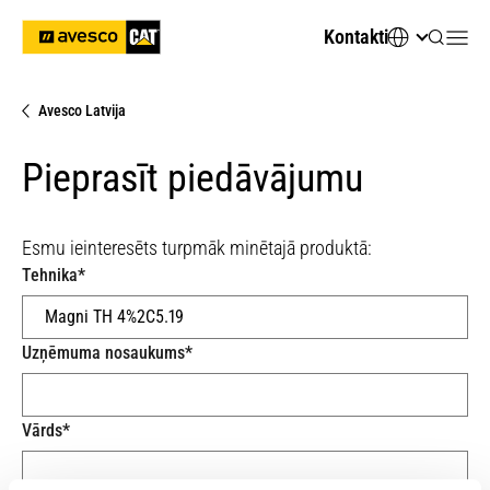
Kontakti
Avesco Latvija
Pieprasīt piedāvājumu
Esmu ieinteresēts turpmāk minētajā produktā:
Tehnika
*
Uzņēmuma nosaukums
*
Vārds
*