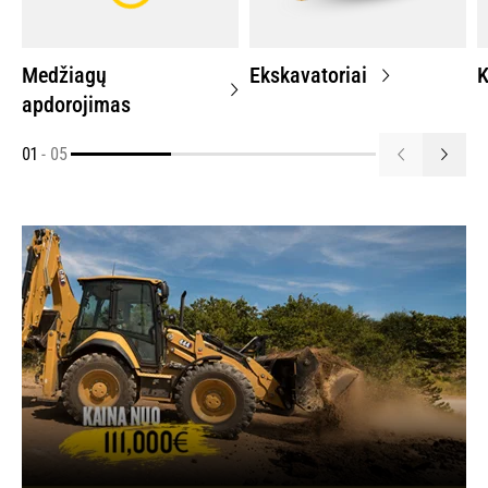
Medžiagų
Ekskavatoriai
K
apdorojimas
01
-
05