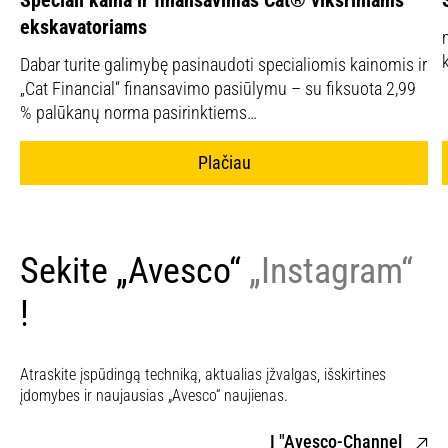
Speciali kaina ir finansavimas Cat® vikšriniams
ekskavatoriams
Dabar turite galimybę pasinaudoti specialiomis kainomis ir
„Cat Financial“ finansavimo pasiūlymu – su fiksuota 2,99
% palūkanų norma pasirinktiems…
Plačiau
Sekite „Avesco“
„Instagram“
!
Atraskite įspūdingą techniką, aktualias įžvalgas, išskirtines
įdomybes ir naujausias „Avesco“ naujienas.
Į "Avesco-Channel