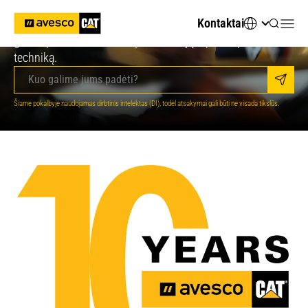
Ieškote techninių specifikacijų ar tinkamos technikos?
Kontaktai
Klauskite „Avesco DI“ – tai virtualus konsultantas, kuris
greitai pateiks svarbiausią informaciją ir padės pasirinkti
techniką.
Siųsti
Jūsų skaitmeninis AI patarėjas
Šiame pokalbyje naudojamas dirbtinis intelektas (DI), todėl atsakymai gali būti ne visada tikslūs.
Sveiki, esu „Avesco“ DI asistentas. Kaip galiu
jums padėti?