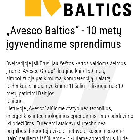
„Avesco Baltics“ - 10 metų
įgyvendiname sprendimus
Šveicarijoje įsikūrusi jau šeštos kartos valdoma šeimos
įmonė „Avesco Group“ daugiau kaip 150 metų
simbolizuoja patikimumą, kompetenciją ir aistrą
technikai. Šiandien veikiame 11 šalių ir dižiuojamės 10
metų patirtimi Baltijos
regione.
Lietuvoje „Avesco“ siūlome statybinės technikos,
energetikos ir technologinius sprendimus - nuo pardavimo
iki priežiūros. Turėdami atsidavusių techninės
pagalbos darbuotojų visoje Lietuvoje, kasdien sakome
"taip" naujiems iššūkiams - ir kuriame sprendimus, kurie