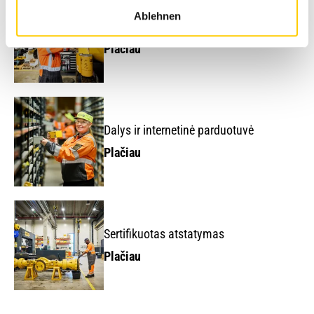
Ablehnen
Techninė priežiūra ir remontas
Plačiau
Dalys ir internetinė parduotuvė
Plačiau
Sertifikuotas atstatymas
Plačiau