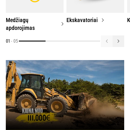
Medžiagų
Ekskavatoriai
K
apdorojimas
01
-
05