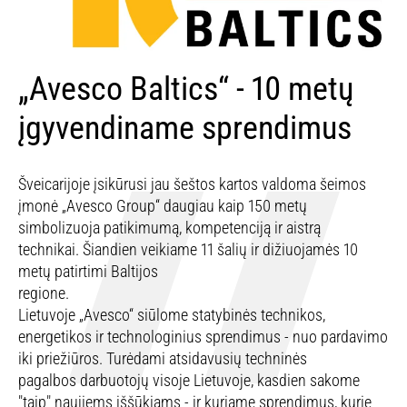
„Avesco Baltics“ - 10 metų
įgyvendiname sprendimus
Šveicarijoje įsikūrusi jau šeštos kartos valdoma šeimos
įmonė „Avesco Group“ daugiau kaip 150 metų
simbolizuoja patikimumą, kompetenciją ir aistrą
technikai. Šiandien veikiame 11 šalių ir dižiuojamės 10
metų patirtimi Baltijos
regione.
Lietuvoje „Avesco“ siūlome statybinės technikos,
energetikos ir technologinius sprendimus - nuo pardavimo
iki priežiūros. Turėdami atsidavusių techninės
pagalbos darbuotojų visoje Lietuvoje, kasdien sakome
"taip" naujiems iššūkiams - ir kuriame sprendimus, kurie