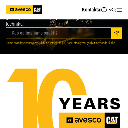
Ieškote techninių specifikacijų ar tinkamos technikos?
Kontaktai
Klauskite „Avesco DI“ – tai virtualus konsultantas, kuris
greitai pateiks svarbiausią informaciją ir padės pasirinkti
techniką.
Siųsti
Jūsų skaitmeninis AI patarėjas
Šiame pokalbyje naudojamas dirbtinis intelektas (DI), todėl atsakymai gali būti ne visada tikslūs.
Sveiki, esu „Avesco“ DI asistentas. Kaip galiu
jums padėti?