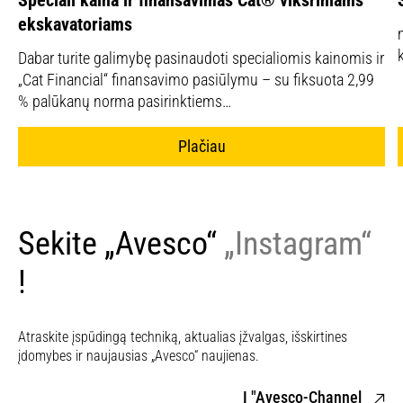
Speciali kaina ir finansavimas Cat® vikšriniams
ekskavatoriams
Dabar turite galimybę pasinaudoti specialiomis kainomis ir
„Cat Financial“ finansavimo pasiūlymu – su fiksuota 2,99
% palūkanų norma pasirinktiems…
Plačiau
Sekite „Avesco“
„Instagram“
!
Atraskite įspūdingą techniką, aktualias įžvalgas, išskirtines
įdomybes ir naujausias „Avesco“ naujienas.
Į "Avesco-Channel