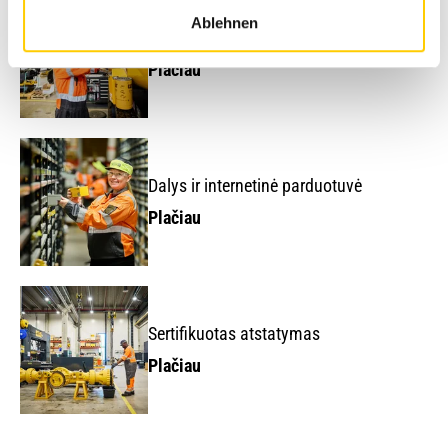
Ablehnen
Techninė priežiūra ir remontas
Plačiau
Dalys ir internetinė parduotuvė
Plačiau
Sertifikuotas atstatymas
Plačiau