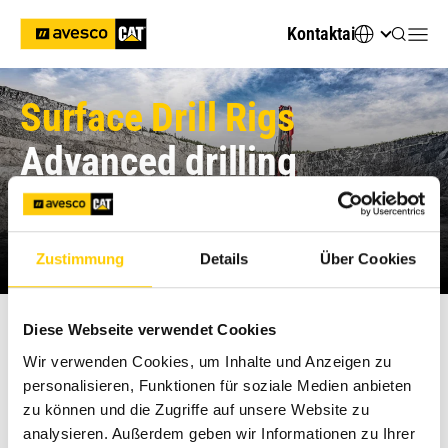
Kontaktai
Surface Drill Rigs
Advanced drilling
solutions
Designed to work in the toughest operating conditions
Zustimmung
Details
Über Cookies
Diese Webseite verwendet Cookies
Avesco Lithuania
Wir verwenden Cookies, um Inhalte und Anzeigen zu
personalisieren, Funktionen für soziale Medien anbieten
zu können und die Zugriffe auf unsere Website zu
Sandvik offers advanced drilling solutions for surface
analysieren. Außerdem geben wir Informationen zu Ihrer
applications, ensuring that every project is equipped with