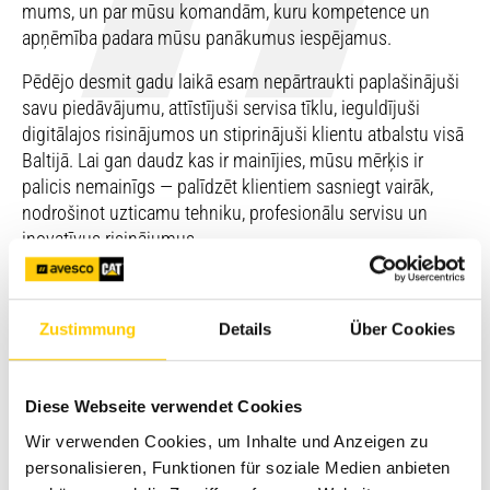
mums, un par mūsu komandām, kuru kompetence un
apņēmība padara mūsu panākumus iespējamus.
Pēdējo desmit gadu laikā esam nepārtraukti paplašinājuši
savu piedāvājumu, attīstījuši servisa tīklu, ieguldījuši
digitālajos risinājumos un stiprinājuši klientu atbalstu visā
Baltijā. Lai gan daudz kas ir mainījies, mūsu mērķis ir
palicis nemainīgs — palīdzēt klientiem sasniegt vairāk,
nodrošinot uzticamu tehniku, profesionālu servisu un
inovatīvus risinājumus.
Zustimmung
Details
Über Cookies
Galvenie rādītāji
Vēsture
Kopš ienākšanas Baltijas tirgū 2016. gadā uzņēmums
Avesco ir kļuvis par uzticamu partneri klientiem visā
Diese Webseite verwendet Cookies
Latvijā, Lietuvā un Igaunijā. Pateicoties spēcīgai vietējai
Wir verwenden Cookies, um Inhalte und Anzeigen zu
komandai, plašajām apkalpošanas iespējām un Caterpillar
personalisieren, Funktionen für soziale Medien anbieten
globālās pieredzes atbalstam, mēs katru dienu turpinām