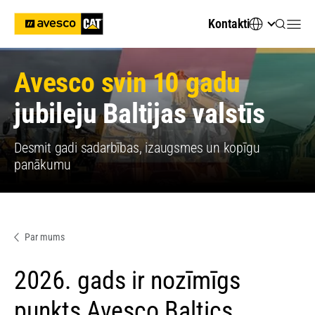
Kontakti
Avesco svin 10 gadu
jubileju Baltijas valstīs
Desmit gadi sadarbības, izaugsmes un kopīgu
panākumu
Par mums
2026. gads ir nozīmīgs
punkts Avesco Baltics