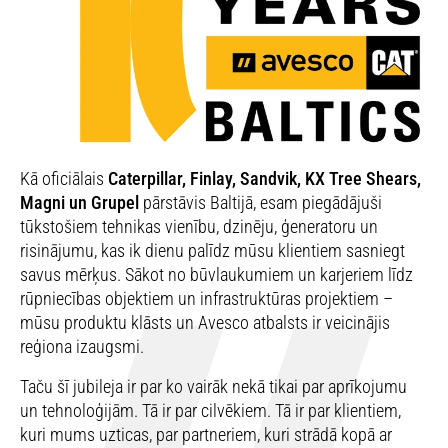
Kā oficiālais
Caterpillar, Finlay, Sandvik, KX Tree Shears,
Magni un Grupel
pārstāvis Baltijā, esam piegādājuši
tūkstošiem tehnikas vienību, dzinēju, ģeneratoru un
risinājumu, kas ik dienu palīdz mūsu klientiem sasniegt
savus mērķus. Sākot no būvlaukumiem un karjeriem līdz
rūpniecības objektiem un infrastruktūras projektiem –
mūsu produktu klāsts un Avesco atbalsts ir veicinājis
reģiona izaugsmi.
Taču šī jubileja ir par ko vairāk nekā tikai par aprīkojumu
un tehnoloģijām. Tā ir par cilvēkiem. Tā ir par klientiem,
kuri mums uzticas, par partneriem, kuri strādā kopā ar