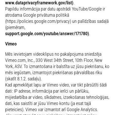
www.dataprivacyframework.gov/list)
.
Papildu informācija par datu apstrādi YouTube/Google ir
atrodama Google privātuma politikā
(https://policies.google.com/privacy) un palīdzības sadaļā
(piemēram,
support.google.com/youtube/answer/171780)
.
Vimeo
Mēs ievietojam videoklipus no pakalpojuma sniedzēja
Vimeo.com, Inc., 330 West 34th Street, 10th Floor, New
York, ASV. To izmantošana ir balstīta uz jūsu piekrišanu, ko
mēs iegūstam, izmantojot piekrišanas pārvaldības rīku
(skatīt 8.1.2. sadaļu).
Kad apmeklējat lapu ar Vimeo video, var tikt pārsūtīti šādi
dati: IP adrese, informācija par ierīci un pārlūku,
mijiedarbība ar video, sīkdatnes, izsekošanas tehnoloģijas,
dati, kas saistīti ar jūsu Vimeo kontu (ja esat tajā
pieteicies). Vimeo var izmantot arī Google Analytics.