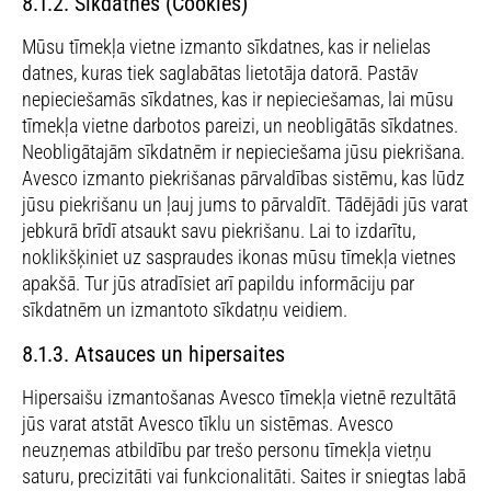
8.1.2. Sīkdatnes (Cookies)
Mūsu tīmekļa vietne izmanto sīkdatnes, kas ir nelielas
datnes, kuras tiek saglabātas lietotāja datorā. Pastāv
nepieciešamās sīkdatnes, kas ir nepieciešamas, lai mūsu
tīmekļa vietne darbotos pareizi, un neobligātās sīkdatnes.
Neobligātajām sīkdatnēm ir nepieciešama jūsu piekrišana.
Avesco izmanto piekrišanas pārvaldības sistēmu, kas lūdz
jūsu piekrišanu un ļauj jums to pārvaldīt. Tādējādi jūs varat
jebkurā brīdī atsaukt savu piekrišanu. Lai to izdarītu,
noklikšķiniet uz saspraudes ikonas mūsu tīmekļa vietnes
apakšā. Tur jūs atradīsiet arī papildu informāciju par
sīkdatnēm un izmantoto sīkdatņu veidiem.
8.1.3. Atsauces un hipersaites
Hipersaišu izmantošanas Avesco tīmekļa vietnē rezultātā
jūs varat atstāt Avesco tīklu un sistēmas. Avesco
neuzņemas atbildību par trešo personu tīmekļa vietņu
saturu, precizitāti vai funkcionalitāti. Saites ir sniegtas labā