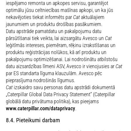
iespējamo remonta un apkopes servisu, garantējot
optimālu jūsu celtniecības mašīnas apkopi, un ka jūs
nekavējoties tiekat informēts par
Cat
aktuālajiem
jaunumiem un produktu drošības pasākumiem.
Datu apstrāde pamatdatu un pakalpojumu datu
pārsūtīšanai tiek veikta, lai aizsargātu Avesco un
Cat
leģitīmās intereses, piemēram, rēķinu izrakstīšanas un
produktu reģistrācijas nolūkos, kā arī produktu un
pakalpojumu optimizēšanai. Lai nodrošinātu atbilstošu
datu aizsardzības līmeni ASV, Avesco ir vienojusies ar
Cat
par ES standarta līguma klauzulām. Avesco pēc
pieprasījuma nodrošinās līgumus.
Cat
izskaidro savu personas datu apstrādi dokumentā
„Caterpillar Global Data Privacy Statement” (Caterpillar
globālā datu privātuma politika), kas pieejams
www.caterpillar.com/dataprivacy
.
8.4. Pieteikumi darbam