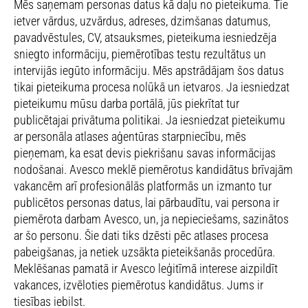
Mēs saņemam personas datus kā daļu no pieteikuma. Tie
ietver vārdus, uzvārdus, adreses, dzimšanas datumus,
pavadvēstules, CV, atsauksmes, pieteikuma iesniedzēja
sniegto informāciju, piemērotības testu rezultātus un
intervijās iegūto informāciju. Mēs apstrādājam šos datus
tikai pieteikuma procesa nolūkā un ietvaros. Ja iesniedzat
pieteikumu mūsu darba portālā, jūs piekrītat tur
publicētajai privātuma politikai. Ja iesniedzat pieteikumu
ar personāla atlases aģentūras starpniecību, mēs
pieņemam, ka esat devis piekrišanu savas informācijas
nodošanai. Avesco meklē piemērotus kandidātus brīvajām
vakancēm arī profesionālās platformās un izmanto tur
publicētos personas datus, lai pārbaudītu, vai persona ir
piemērota darbam Avesco, un, ja nepieciešams, sazinātos
ar šo personu. Šie dati tiks dzēsti pēc atlases procesa
pabeigšanas, ja netiek uzsākta pieteikšanās procedūra.
Meklēšanas pamatā ir Avesco leģitīmā interese aizpildīt
vakances, izvēloties piemērotus kandidātus. Jums ir
tiesības iebilst.