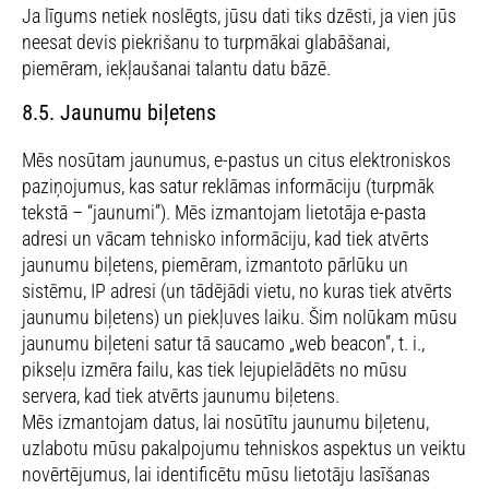
Ja līgums netiek noslēgts, jūsu dati tiks dzēsti, ja vien jūs
neesat devis piekrišanu to turpmākai glabāšanai,
piemēram, iekļaušanai talantu datu bāzē.
8.5. Jaunumu biļetens
Mēs nosūtam jaunumus, e-pastus un citus elektroniskos
paziņojumus, kas satur reklāmas informāciju (turpmāk
tekstā – “jaunumi”). Mēs izmantojam lietotāja e-pasta
adresi un vācam tehnisko informāciju, kad tiek atvērts
jaunumu biļetens, piemēram, izmantoto pārlūku un
sistēmu, IP adresi (un tādējādi vietu, no kuras tiek atvērts
jaunumu biļetens) un piekļuves laiku. Šim nolūkam mūsu
jaunumu biļeteni satur tā saucamo „web beacon”, t. i.,
pikseļu izmēra failu, kas tiek lejupielādēts no mūsu
servera, kad tiek atvērts jaunumu biļetens.
Mēs izmantojam datus, lai nosūtītu jaunumu biļetenu,
uzlabotu mūsu pakalpojumu tehniskos aspektus un veiktu
novērtējumus, lai identificētu mūsu lietotāju lasīšanas