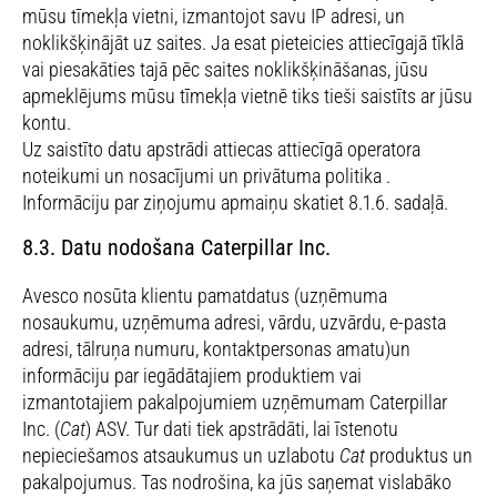
mūsu tīmekļa vietni, izmantojot savu IP adresi, un
noklikšķinājāt uz saites. Ja esat pieteicies attiecīgajā tīklā
vai piesakāties tajā pēc saites noklikšķināšanas, jūsu
apmeklējums mūsu tīmekļa vietnē tiks tieši saistīts ar jūsu
kontu.
Uz saistīto datu apstrādi attiecas attiecīgā operatora
noteikumi un nosacījumi un privātuma politika .
Informāciju par ziņojumu apmaiņu skatiet 8.1.6. sadaļā.
8.3. Datu nodošana Caterpillar Inc.
Avesco nosūta klientu pamatdatus (uzņēmuma
nosaukumu, uzņēmuma adresi, vārdu, uzvārdu, e-pasta
adresi, tālruņa numuru, kontaktpersonas amatu)un
informāciju par iegādātajiem produktiem vai
izmantotajiem pakalpojumiem uzņēmumam Caterpillar
Inc. (
Cat
) ASV. Tur dati tiek apstrādāti, lai īstenotu
nepieciešamos atsaukumus un uzlabotu
Cat
produktus un
pakalpojumus. Tas nodrošina, ka jūs saņemat vislabāko