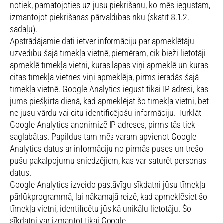
notiek, pamatojoties uz jūsu piekrišanu, ko mēs iegūstam,
izmantojot piekrišanas pārvaldības rīku (skatīt 8.1.2.
sadaļu).
Apstrādājamie dati ietver informāciju par apmeklētāju
uzvedību šajā tīmekļa vietnē, piemēram, cik bieži lietotāji
apmeklē tīmekļa vietni, kuras lapas viņi apmeklē un kuras
citas tīmekļa vietnes viņi apmeklēja, pirms ieradās šajā
tīmekļa vietnē. Google Analytics iegūst tikai IP adresi, kas
jums piešķirta dienā, kad apmeklējat šo tīmekļa vietni, bet
ne jūsu vārdu vai citu identificējošu informāciju. Turklāt
Google Analytics anonimizē IP adreses, pirms tās tiek
saglabātas. Papildus tam mēs varam apvienot Google
Analytics datus ar informāciju no pirmās puses un trešo
pušu pakalpojumu sniedzējiem, kas var saturēt personas
datus.
Google Analytics izveido pastāvīgu sīkdatni jūsu tīmekļa
pārlūkprogrammā, lai nākamajā reizē, kad apmeklēsiet šo
tīmekļa vietni, identificētu jūs kā unikālu lietotāju. Šo
sīkdatni var izmantot tikai Google.