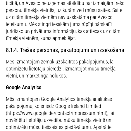
ticībā, un Avesco neuzņemas atbildību par izmaiņām trešo
personu tīmekļa vietnēs, uz kurām ved mūsu saites. Saite
uz citām tīmekļa vietnēm nav uzskatāma par Avesco
ieteikumu. Mēs stingri iesakām jums rūpīgi pārskatīt
juridisko un privātuma informāciju, kas attiecas uz citām
tīmekļa vietnēm, kuras apmeklējat.
8.1.4. Trešās personas, pakalpojumi un izsekošana
Mēs izmantojam zemāk uzskaitītos pakalpojumus, lai
optimizētu lietotāju pieredzi, izmantojot mūsu tīmekļa
vietni, un mārketinga nolūkos.
Google Analytics
Mēs izmantojam Google Analytics tīmekļa analītikas
pakalpojumu, ko sniedz Google Ireland Limited
(https://www.google.de/contact/impressum.html), lai
novērtētu lietotāju uzvedību mūsu tīmekļa vietnē un
optimizētu mūsu tiešsaistes piedāvājumu. Apstrāde