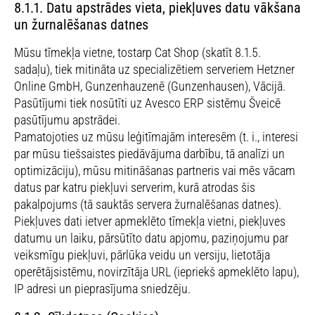
8.1.1. Datu apstrādes vieta, piekļuves datu vākšana
un žurnalēšanas datnes
Mūsu tīmekļa vietne, tostarp Cat Shop (skatīt 8.1.5.
sadaļu), tiek mitināta uz specializētiem serveriem Hetzner
Online GmbH, Gunzenhauzenē (Gunzenhausen), Vācijā.
Pasūtījumi tiek nosūtīti uz Avesco ERP sistēmu Šveicē
pasūtījumu apstrādei.
Pamatojoties uz mūsu leģitīmajām interesēm (t. i., interesi
par mūsu tiešsaistes piedāvājuma darbību, tā analīzi un
optimizāciju), mūsu mitināšanas partneris vai mēs vācam
datus par katru piekļuvi serverim, kurā atrodas šis
pakalpojums (tā sauktās servera žurnalēšanas datnes).
Piekļuves dati ietver apmeklēto tīmekļa vietni, piekļuves
datumu un laiku, pārsūtīto datu apjomu, paziņojumu par
veiksmīgu piekļuvi, pārlūka veidu un versiju, lietotāja
operētājsistēmu, novirzītāja URL (iepriekš apmeklēto lapu),
IP adresi un pieprasījuma sniedzēju.