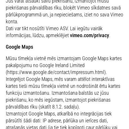
Jūs varat atsaukt savu piekrišanu, izmantojot mūsu
piekrišanas pārvaldības rīku, bloķēt Vimeo sīkdatnes savā
pārlūkprogrammā un, ja nepieciešams, iziet no sava Vimeo
konta.
Dati var tikt nosūtīti Vimeo ASV. Lai iegūtu vairāk
informācijas, lūdzu, apmeklējiet
vimeo.com/privacy
.
Google Maps
Mūsu tīmekļa vietnē mēs izmantojam Google Maps kartes
pakalpojumu no Google Ireland Limited
(https://www.google.de/contact/impressum.html).
Integrējot Google Maps, mēs varam attēlot interaktīvas
kartes tieši mūsu tīmekļa vietnē un nodrošināt ērtu kartes
funkciju izmantošanu. Izmantošana balstās uz jūsu
piekrišanu, ko mēs iegūstam, izmantojot piekrišanas
pārvaldības rīku (skatīt 8.1.2. sadaļu).
Izmantojot Google Maps, atkarībā no integrācijas tiek
pārsūtīti šādi dati: IP adrese, pārlūka un ierīces dati,
atrašanās vietas dati (ja tie tiek kopīgoti caur pārlūku vai