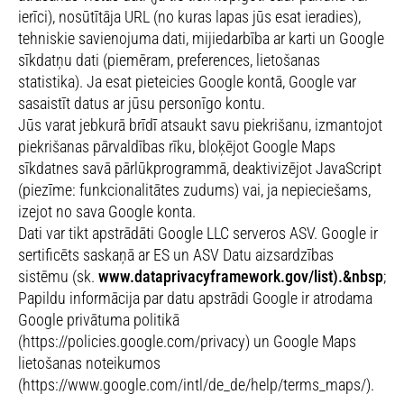
ierīci), nosūtītāja URL (no kuras lapas jūs esat ieradies),
tehniskie savienojuma dati, mijiedarbība ar karti un Google
sīkdatņu dati (piemēram, preferences, lietošanas
statistika). Ja esat pieteicies Google kontā, Google var
sasaistīt datus ar jūsu personīgo kontu.
Jūs varat jebkurā brīdī atsaukt savu piekrišanu, izmantojot
piekrišanas pārvaldības rīku, bloķējot Google Maps
sīkdatnes savā pārlūkprogrammā, deaktivizējot JavaScript
(piezīme: funkcionalitātes zudums) vai, ja nepieciešams,
izejot no sava Google konta.
Dati var tikt apstrādāti Google LLC serveros ASV. Google ir
sertificēts saskaņā ar ES un ASV Datu aizsardzības
sistēmu (sk.
www.dataprivacyframework.gov/list).&nbsp
;
Papildu informācija par datu apstrādi Google ir atrodama
Google privātuma politikā
(https://policies.google.com/privacy) un Google Maps
lietošanas noteikumos
(https://www.google.com/intl/de_de/help/terms_maps/).