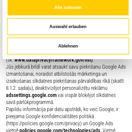
personalizētu reklāmu mūsu tīmekļa vietnes
Alle zulassen
apmeklētājiem. Google izmanto sīkdatnes, lai atpazītu,
kuras lapas jūs esat apmeklējis, un lai jums parādītu
atbilstošu reklāmu citās tīmekļa vietnēs. Šim nolūkam tiek
Auswahl erlauben
izmantotas sīkdatnes un citas izsekošanas tehnoloģijas.
Ir iespējams, ka personas dati var tikt pārsūtīti uz Google
LLC serveriem ASV. Tas tiek darīts saskaņā ar Datu
Ablehnen
privātuma sistēmu, saskaņā ar kuru Google ir sertificēts
(sk.
www.dataprivacyframework.gov/list)
.
Jūs jebkurā brīdī varat atsaukt savu piekrišanu Google Ads
izmantošanai, noraidot atbilstošās mārketinga un
izsekošanas sīkdatnes piekrišanas pārvaldības rīkā (skatīt
8.1.2. sadaļu), deaktivizējot personalizētu reklāmu
adssettings.google.com
vai vispār bloķējot sīkdatnes
savā pārlūkprogrammā.
Papildu informācija par datu apstrādi, ko veic Google, ir
pieejama Google konfidencialitātes politikā
(https://policies.google.com/privacy) un Google Ads
vietnē
policies.google.com/technologies/ads
. Vietnē