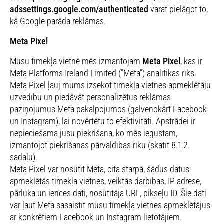
adssettings.google.com/authenticated
varat pielāgot to,
kā Google parāda reklāmas.
Meta Pixel
Mūsu tīmekļa vietnē mēs izmantojam
Meta Pixel
, kas ir
Meta Platforms Ireland Limited ("Meta") analītikas rīks.
Meta Pixel ļauj mums izsekot tīmekļa vietnes apmeklētāju
uzvedību un piedāvāt personalizētus reklāmas
paziņojumus Meta pakalpojumos (galvenokārt Facebook
un Instagram), lai novērtētu to efektivitāti. Apstrādei ir
nepieciešama jūsu piekrišana, ko mēs iegūstam,
izmantojot piekrišanas pārvaldības rīku (skatīt 8.1.2.
sadaļu).
Meta Pixel var nosūtīt Meta, cita starpā, šādus datus:
apmeklētās tīmekļa vietnes, veiktās darbības, IP adrese,
pārlūka un ierīces dati, nosūtītāja URL, pikseļu ID. Šie dati
var ļaut Meta sasaistīt mūsu tīmekļa vietnes apmeklētājus
ar konkrētiem Facebook un Instagram lietotājiem.