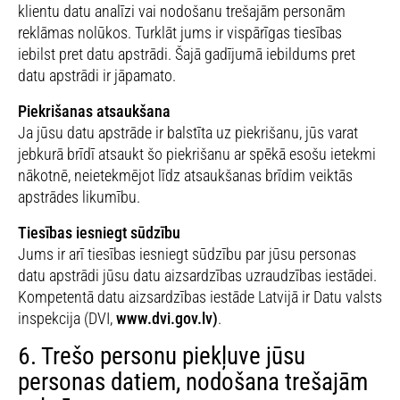
klientu datu analīzi vai nodošanu trešajām personām
reklāmas nolūkos. Turklāt jums ir vispārīgas tiesības
iebilst pret datu apstrādi. Šajā gadījumā iebildums pret
datu apstrādi ir jāpamato.
Piekrišanas atsaukšana
Ja jūsu datu apstrāde ir balstīta uz piekrišanu, jūs varat
jebkurā brīdī atsaukt šo piekrišanu ar spēkā esošu ietekmi
nākotnē, neietekmējot līdz atsaukšanas brīdim veiktās
apstrādes likumību.
Tiesības iesniegt sūdzību
Jums ir arī tiesības iesniegt sūdzību par jūsu personas
datu apstrādi jūsu datu aizsardzības uzraudzības iestādei.
Kompetentā datu aizsardzības iestāde Latvijā ir Datu valsts
inspekcija (DVI,
www.dvi.gov.lv)
.
6. Trešo personu piekļuve jūsu
personas datiem, nodošana trešajām