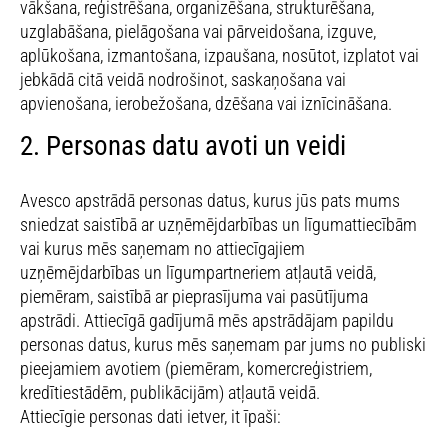
vākšana, reģistrēšana, organizēšana, strukturēšana,
uzglabāšana, pielāgošana vai pārveidošana, izguve,
aplūkošana, izmantošana, izpaušana, nosūtot, izplatot vai
jebkādā citā veidā nodrošinot, saskaņošana vai
apvienošana, ierobežošana, dzēšana vai iznīcināšana.
2. Personas datu avoti un veidi
Avesco apstrādā personas datus, kurus jūs pats mums
sniedzat saistībā ar uzņēmējdarbības un līgumattiecībām
vai kurus mēs saņemam no attiecīgajiem
uzņēmējdarbības un līgumpartneriem atļautā veidā,
piemēram, saistībā ar pieprasījuma vai pasūtījuma
apstrādi. Attiecīgā gadījumā mēs apstrādājam papildu
personas datus, kurus mēs saņemam par jums no publiski
pieejamiem avotiem (piemēram, komercreģistriem,
kredītiestādēm, publikācijām) atļautā veidā.
Attiecīgie personas dati ietver, it īpaši: