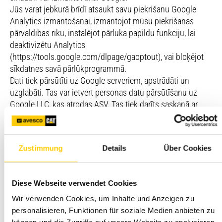
Jūs varat jebkurā brīdī atsaukt savu piekrišanu Google
Analytics izmantošanai, izmantojot mūsu piekrišanas
pārvaldības rīku, instalējot pārlūka papildu funkciju, lai
deaktivizētu Analytics
(https://tools.google.com/dlpage/gaoptout), vai bloķējot
sīkdatnes savā pārlūkprogrammā.
Dati tiek pārsūtīti uz Google serveriem, apstrādāti un
uzglabāti. Tas var ietvert personas datu pārsūtīšanu uz
Google LLC, kas atrodas ASV. Tas tiek darīts saskaņā ar
Datu privātuma regulējumu, saskaņā ar kuru Google ir
sertificēts (sk.
www.dataprivacyframework.gov/list)
.
Papildu informācija par datu apstrādi Google ir atrodama
Zustimmung
Details
Über Cookies
Google privātuma politikā
(https://policies.google.com/privacy) un palīdzības sadaļā
(https://support.google.com/analytics/answer/12017362).
Diese Webseite verwendet Cookies
Google Ads, konversijas mērīšana un veicinošā
Wir verwenden Cookies, um Inhalte und Anzeigen zu
tirgvedība
personalisieren, Funktionen für soziale Medien anbieten zu