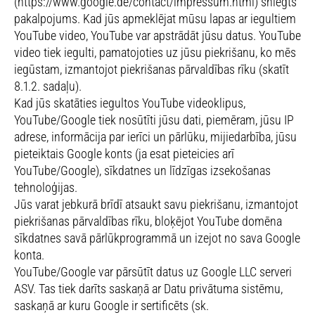
(https://www.google.de/contact/impressum.html) sniegts
pakalpojums. Kad jūs apmeklējat mūsu lapas ar iegultiem
YouTube video, YouTube var apstrādāt jūsu datus. YouTube
video tiek iegulti, pamatojoties uz jūsu piekrišanu, ko mēs
iegūstam, izmantojot piekrišanas pārvaldības rīku (skatīt
8.1.2. sadaļu).
Kad jūs skatāties iegultos YouTube videoklipus,
YouTube/Google tiek nosūtīti jūsu dati, piemēram, jūsu IP
adrese, informācija par ierīci un pārlūku, mijiedarbība, jūsu
pieteiktais Google konts (ja esat pieteicies arī
YouTube/Google), sīkdatnes un līdzīgas izsekošanas
tehnoloģijas.
Jūs varat jebkurā brīdī atsaukt savu piekrišanu, izmantojot
piekrišanas pārvaldības rīku, bloķējot YouTube domēna
sīkdatnes savā pārlūkprogrammā un izejot no sava Google
konta.
YouTube/Google var pārsūtīt datus uz Google LLC serveri
ASV. Tas tiek darīts saskaņā ar Datu privātuma sistēmu,
saskaņā ar kuru Google ir sertificēts (sk.