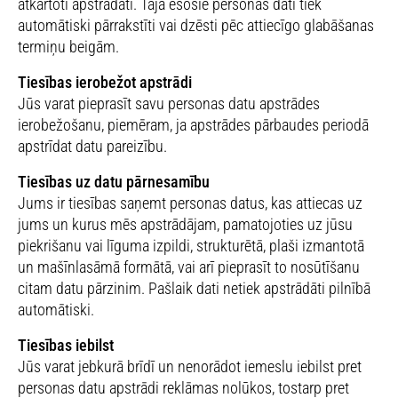
atkārtoti apstrādāti. Tajā esošie personas dati tiek
automātiski pārrakstīti vai dzēsti pēc attiecīgo glabāšanas
termiņu beigām.
Tiesības ierobežot apstrādi
Jūs varat pieprasīt savu personas datu apstrādes
ierobežošanu, piemēram, ja apstrādes pārbaudes periodā
apstrīdat datu pareizību.
Tiesības uz datu pārnesamību
Jums ir tiesības saņemt personas datus, kas attiecas uz
jums un kurus mēs apstrādājam, pamatojoties uz jūsu
piekrišanu vai līguma izpildi, strukturētā, plaši izmantotā
un mašīnlasāmā formātā, vai arī pieprasīt to nosūtīšanu
citam datu pārzinim. Pašlaik dati netiek apstrādāti pilnībā
automātiski.
Tiesības iebilst
Jūs varat jebkurā brīdī un nenorādot iemeslu iebilst pret
personas datu apstrādi reklāmas nolūkos, tostarp pret