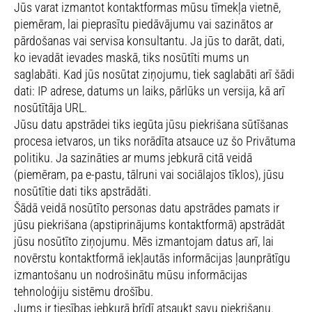
Jūs varat izmantot kontaktformas mūsu tīmekļa vietnē,
piemēram, lai pieprasītu piedāvājumu vai sazinātos ar
pārdošanas vai servisa konsultantu. Ja jūs to darāt, dati,
ko ievadāt ievades maskā, tiks nosūtīti mums un
saglabāti. Kad jūs nosūtat ziņojumu, tiek saglabāti arī šādi
dati: IP adrese, datums un laiks, pārlūks un versija, kā arī
nosūtītāja URL.
Jūsu datu apstrādei tiks iegūta jūsu piekrišana sūtīšanas
procesa ietvaros, un tiks norādīta atsauce uz šo Privātuma
politiku. Ja sazināties ar mums jebkurā citā veidā
(piemēram, pa e-pastu, tālruni vai sociālajos tīklos), jūsu
nosūtītie dati tiks apstrādāti.
Šādā veidā nosūtīto personas datu apstrādes pamats ir
jūsu piekrišana (apstiprinājums kontaktformā) apstrādāt
jūsu nosūtīto ziņojumu. Mēs izmantojam datus arī, lai
novērstu kontaktformā iekļautās informācijas ļaunprātīgu
izmantošanu un nodrošinātu mūsu informācijas
tehnoloģiju sistēmu drošību.
Jums ir tiesības jebkurā brīdī atsaukt savu piekrišanu.