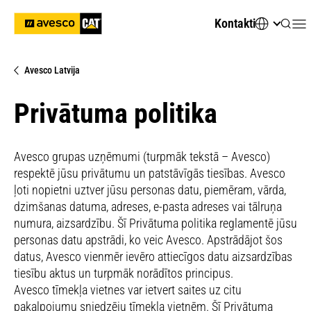
Kontakti
Avesco Latvija
Privātuma politika
Avesco grupas uzņēmumi (turpmāk tekstā – Avesco)
respektē jūsu privātumu un patstāvīgās tiesības. Avesco
ļoti nopietni uztver jūsu personas datu, piemēram, vārda,
dzimšanas datuma, adreses, e-pasta adreses vai tālruņa
numura, aizsardzību. Šī Privātuma politika reglamentē jūsu
personas datu apstrādi, ko veic Avesco. Apstrādājot šos
datus, Avesco vienmēr ievēro attiecīgos datu aizsardzības
tiesību aktus un turpmāk norādītos principus.
Avesco tīmekļa vietnes var ietvert saites uz citu
pakalpojumu sniedzēju tīmekļa vietnēm. Šī Privātuma