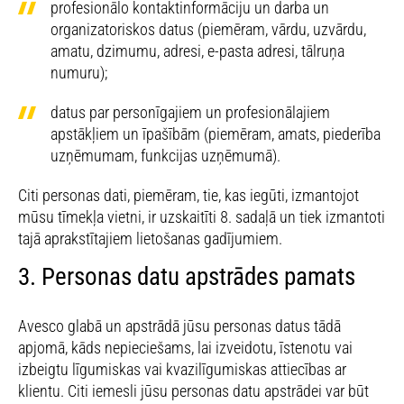
profesionālo kontaktinformāciju un darba un
organizatoriskos datus (piemēram, vārdu, uzvārdu,
amatu, dzimumu, adresi, e-pasta adresi, tālruņa
numuru);
datus par personīgajiem un profesionālajiem
apstākļiem un īpašībām (piemēram, amats, piederība
uzņēmumam, funkcijas uzņēmumā).
Citi personas dati, piemēram, tie, kas iegūti, izmantojot
mūsu tīmekļa vietni, ir uzskaitīti 8. sadaļā un tiek izmantoti
tajā aprakstītajiem lietošanas gadījumiem.
3. Personas datu apstrādes pamats
Avesco glabā un apstrādā jūsu personas datus tādā
apjomā, kāds nepieciešams, lai izveidotu, īstenotu vai
izbeigtu līgumiskas vai kvazilīgumiskas attiecības ar
klientu. Citi iemesli jūsu personas datu apstrādei var būt