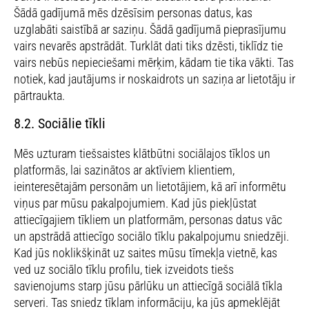
Šādā gadījumā mēs dzēsīsim personas datus, kas
uzglabāti saistībā ar saziņu. Šādā gadījumā pieprasījumu
vairs nevarēs apstrādāt. Turklāt dati tiks dzēsti, tiklīdz tie
vairs nebūs nepieciešami mērķim, kādam tie tika vākti. Tas
notiek, kad jautājums ir noskaidrots un saziņa ar lietotāju ir
pārtraukta.
8.2. Sociālie tīkli
Mēs uzturam tiešsaistes klātbūtni sociālajos tīklos un
platformās, lai sazinātos ar aktīviem klientiem,
ieinteresētajām personām un lietotājiem, kā arī informētu
viņus par mūsu pakalpojumiem. Kad jūs piekļūstat
attiecīgajiem tīkliem un platformām, personas datus vāc
un apstrādā attiecīgo sociālo tīklu pakalpojumu sniedzēji.
Kad jūs noklikšķināt uz saites mūsu tīmekļa vietnē, kas
ved uz sociālo tīklu profilu, tiek izveidots tiešs
savienojums starp jūsu pārlūku un attiecīgā sociālā tīkla
serveri. Tas sniedz tīklam informāciju, ka jūs apmeklējāt