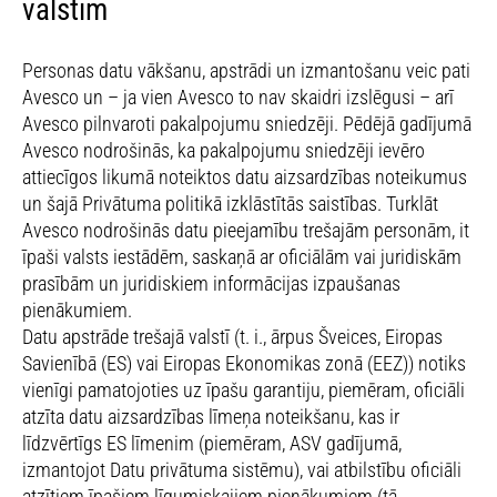
valstīm
Personas datu vākšanu, apstrādi un izmantošanu veic pati
Avesco un – ja vien Avesco to nav skaidri izslēgusi – arī
Avesco pilnvaroti pakalpojumu sniedzēji. Pēdējā gadījumā
Avesco nodrošinās, ka pakalpojumu sniedzēji ievēro
attiecīgos likumā noteiktos datu aizsardzības noteikumus
un šajā Privātuma politikā izklāstītās saistības. Turklāt
Avesco nodrošinās datu pieejamību trešajām personām, it
īpaši valsts iestādēm, saskaņā ar oficiālām vai juridiskām
prasībām un juridiskiem informācijas izpaušanas
pienākumiem.
Datu apstrāde trešajā valstī (t. i., ārpus Šveices, Eiropas
Savienībā (ES) vai Eiropas Ekonomikas zonā (EEZ)) notiks
vienīgi pamatojoties uz īpašu garantiju, piemēram, oficiāli
atzīta datu aizsardzības līmeņa noteikšanu, kas ir
līdzvērtīgs ES līmenim (piemēram, ASV gadījumā,
izmantojot Datu privātuma sistēmu), vai atbilstību oficiāli
atzītiem īpašiem līgumiskajiem pienākumiem (tā