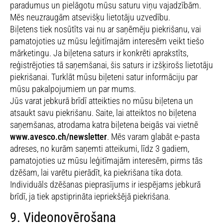
paradumus un pielāgotu mūsu saturu viņu vajadzībām.
Mēs neuzraugām atsevišķu lietotāju uzvedību.
Biļetens tiek nosūtīts vai nu ar saņēmēju piekrišanu, vai
pamatojoties uz mūsu leģitīmajām interesēm veikt tiešo
mārketingu. Ja biļetena saturs ir konkrēti aprakstīts,
reģistrējoties tā saņemšanai, šis saturs ir izšķirošs lietotāju
piekrišanai. Turklāt mūsu biļeteni satur informāciju par
mūsu pakalpojumiem un par mums.
Jūs varat jebkurā brīdī atteikties no mūsu biļetena un
atsaukt savu piekrišanu. Saite, lai atteiktos no biļetena
saņemšanas, atrodama katra biļetena beigās vai vietnē
www.avesco.ch/newsletter
. Mēs varam glabāt e-pasta
adreses, no kurām saņemti atteikumi, līdz 3 gadiem,
pamatojoties uz mūsu leģitīmajām interesēm, pirms tās
dzēšam, lai varētu pierādīt, ka piekrišana tika dota.
Individuāls dzēšanas pieprasījums ir iespējams jebkurā
brīdī, ja tiek apstiprināta iepriekšējā piekrišana.
9. Videonovērošana