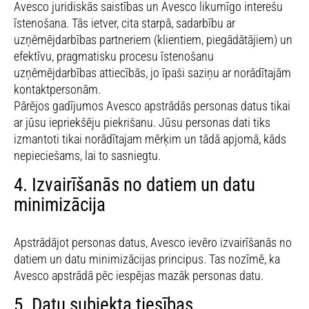
Avesco juridiskās saistības un Avesco likumīgo interešu
īstenošana. Tās ietver, cita starpā, sadarbību ar
uzņēmējdarbības partneriem (klientiem, piegādātājiem) un
efektīvu, pragmatisku procesu īstenošanu
uzņēmējdarbības attiecībās, jo īpaši saziņu ar norādītajām
kontaktpersonām.
Pārējos gadījumos Avesco apstrādās personas datus tikai
ar jūsu iepriekšēju piekrišanu. Jūsu personas dati tiks
izmantoti tikai norādītajam mērķim un tādā apjomā, kāds
nepieciešams, lai to sasniegtu.
4. Izvairīšanās no datiem un datu
minimizācija
Apstrādājot personas datus, Avesco ievēro izvairīšanās no
datiem un datu minimizācijas principus. Tas nozīmē, ka
Avesco apstrādā pēc iespējas mazāk personas datu.
5. Datu subjekta tiesības