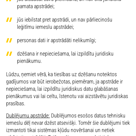
pamata apstrādei;
jūs iebilstat pret apstrādi, un nav pārliecinošu
leģitīmu iemeslu apstrādei;
personas dati ir apstrādāti nelikumīgi;
dzēšana ir nepieciešama, lai izpildītu juridisku
pienākumu.
Lūdzu, ņemiet vērā, ka tiesības uz dzēšanu noteiktos
gadījumos var būt ierobežotas, piemēram, ja apstrāde ir
nepieciešama, lai izpildītu juridiskus datu glabāšanas
pienākumus vai lai celtu, īstenotu vai aizstāvētu juridiskas
prasības.
Dublējumu apstrāde:
Dublējumos esošos datus tehnisku
iemeslu dēļ nevar dzēst atsevišķi. Tomēr šie dublējumi tiek
izmantoti tikai sistēmas kļūdu novēršanai un netiek