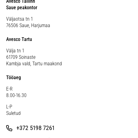
Avesco Tallinn
Saue peakontor
Väljaotsa tn 1
76506 Saue, Harjumaa
Avesco Tartu
Välja tn 1
61709 Soinaste
Kambja vald, Tartu maakond
Tööaeg
E-R
8.00-16.30
L-P
S
uletud
+372 5198 7261