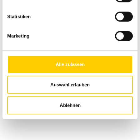
Statistiken
Asukohad
Marketing
Vaadake interaktiivset kaarti ja tutvuge meie
asukohtadega.
Alle zulassen
Auswahl erlauben
Ablehnen