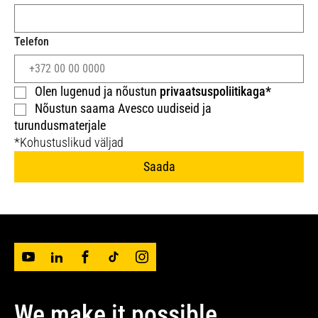
tartu@avesco-cat.com
Telefon
Calculate route
Olen lugenud ja nõustun
privaatsuspoliitikaga*
Nõustun saama Avesco uudiseid ja
turundusmaterjale
*Kohustuslikud väljad
Saada
We make it possible.