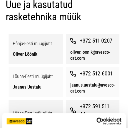
Uue ja kasutatud
rasketehnika müük
+372 511 0207
Põhja-Eesti müügijuht
oliver.loonik@avesco-
Oliver Lõõnik
cat.com
+372 512 6001
Lõuna-Eesti müügijuht
jaanus.uustalu@avesco-
Jaanus Uustalu
cat.com
+372 591 511
Lääne-Eesti müügijuht
44
Riki-Taavi Heinsaar
riki.heinsaar@avesco-