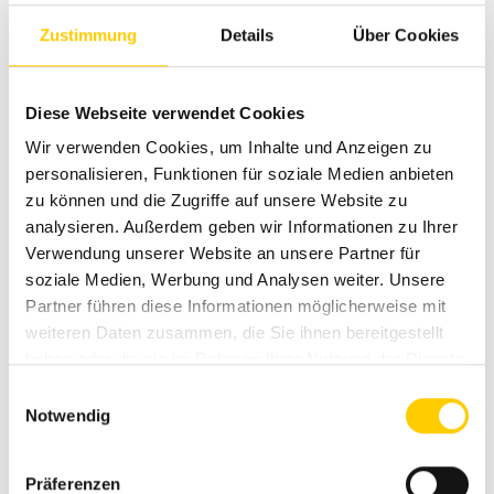
cat.com
Zustimmung
Details
Über Cookies
+372 510 7018
Generaatorite ja
jõuseadmete müügijuht
Diese Webseite verwendet Cookies
kalle.koppel@avesco-
Kalle Koppel
cat.com
Wir verwenden Cookies, um Inhalte und Anzeigen zu
personalisieren, Funktionen für soziale Medien anbieten
zu können und die Zugriffe auf unsere Website zu
analysieren. Außerdem geben wir Informationen zu Ihrer
Verwendung unserer Website an unsere Partner für
Üldised päringud
soziale Medien, Werbung und Analysen weiter. Unsere
Partner führen diese Informationen möglicherweise mit
+372 679 9260
weiteren Daten zusammen, die Sie ihnen bereitgestellt
haben oder die sie im Rahmen Ihrer Nutzung der Dienste
gesammelt haben.
info.ee@avesco-cat.com
Einwilligungsauswahl
Notwendig
Präferenzen
Mine kontaktivormi juurde