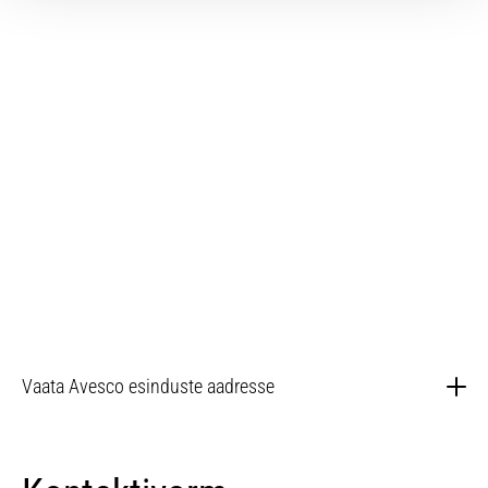
Vaata Avesco esinduste aadresse
Tallinna filiaal
Saue peakontor