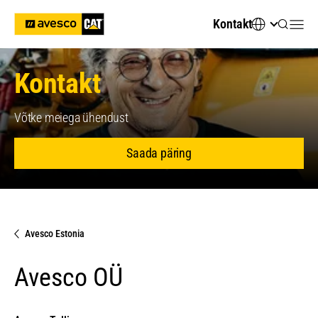
Kontakt
Kontakt
Võtke meiega ühendust
Saada päring
Avesco Estonia
Avesco OÜ