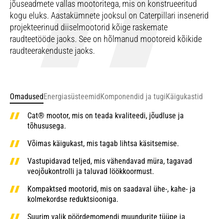
jõuseadmete vallas mootoritega, mis on konstrueeritud
kogu eluks. Aastakümnete jooksul on Caterpillari insenerid
projekteerinud diiselmootorid kõige raskemate
raudteetööde jaoks. See on hõlmanud mootoreid kõikide
raudteerakenduste jaoks.
Omadused
Energiasüsteemid
Komponendid ja tugi
Käigukastid
Cat® mootor, mis on teada kvaliteedi, jõudluse ja
tõhususega.
Võimas käigukast, mis tagab lihtsa käsitsemise.
Vastupidavad teljed, mis vähendavad müra, tagavad
veojõukontrolli ja taluvad löökkoormust.
Kompaktsed mootorid, mis on saadaval ühe-, kahe- ja
kolmekordse reduktsiooniga.
Suurim valik pöördemomendi muundurite tüüpe ja