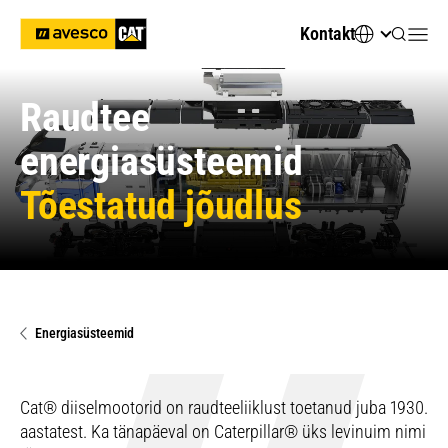
Kontakt
Raudtee
energiasüsteemid
Tõestatud jõudlus
Energiasüsteemid
Cat® diiselmootorid on raudteeliiklust toetanud juba 1930.
aastatest. Ka tänapäeval on Caterpillar® üks levinuim nimi