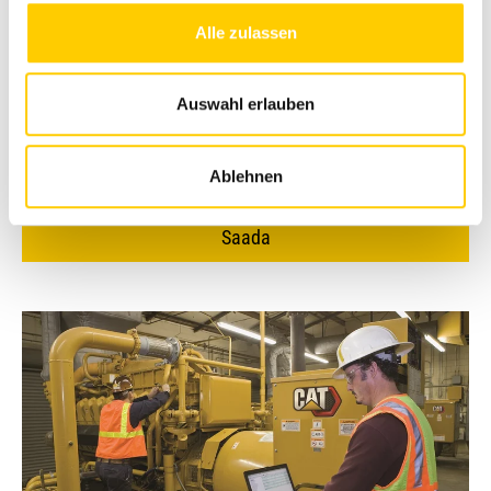
tõhusust ja toetades hübriidoperatsioone.
Alle zulassen
Telefon
Auswahl erlauben
Olen lugenud ja nõustun
privaatsuspoliitikaga*
Nõustun saama Avesco uudiseid ja
turundusmaterjale
Ablehnen
*Kohustuslikud väljad
Saada