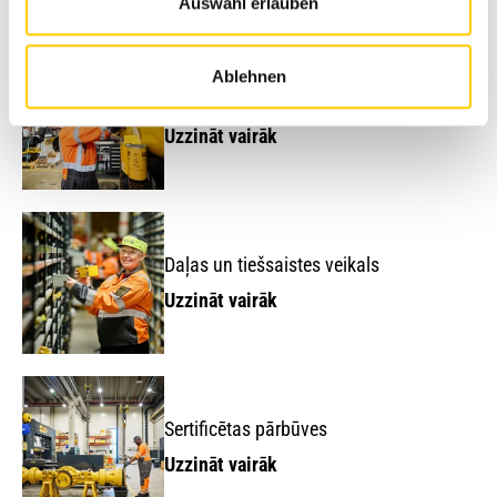
Avesco
servisa risinājumi
Auswahl erlauben
Ablehnen
Uzturēšana un remonts
Uzzināt vairāk
Daļas un tiešsaistes veikals
Uzzināt vairāk
Sertificētas pārbūves
Uzzināt vairāk