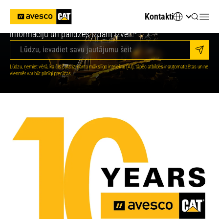
Meklējat tehnisko informāciju vai piemērotāko tehniku?
Kontakti
Jautājiet AvescoAI - tas nekavējoties sniegs svarīgāko
informāciju un palīdzēs izdarīt izvēli.
Sūtīt
Jūsu digitālais AI konsultants
Lūdzu, ņemiet vērā, ka šis čats izmanto mākslīgo intelektu (AI), tāpēc atbildes ir automatizētas un ne
vienmēr var būt pilnīgi precīzas.
Sveiki! Es esmu jūsu Avesco AI palīgs. Kā es
varu jums palīdzēt?