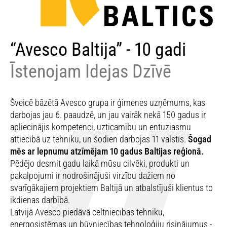
“Avesco Baltija” - 10 gadi
Īstenojam Idejas Dzīvē
Šveicē bāzētā Avesco grupa ir ģimenes uzņēmums, kas
darbojas jau 6. paaudzē, un jau vairāk nekā 150 gadus ir
apliecinājis kompetenci, uzticamību un entuziasmu
attiecībā uz tehniku, un šodien darbojas 11 valstīs.
Šogad
mēs ar lepnumu atzīmējam 10 gadus Baltijas reģionā.
Pēdējo desmit gadu laikā mūsu cilvēki, produkti un
pakalpojumi ir nodrošinājuši virzību dažiem no
svarīgākajiem projektiem Baltijā un atbalstījuši klientus to
ikdienas darbībā.
Latvijā Avesco piedāvā celtniecības tehniku,
energosistēmas un būvniecības tehnoloģiju risinājumus -