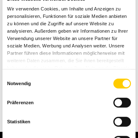
Inovatīvo iekārtu klāsts ir ražots, lai nodrošinātu efektīvu
Wir verwenden Cookies, um Inhalte und Anzeigen zu
ražošanu, zemas ekspluatācijas izmaksas un vieglu
personalisieren, Funktionen für soziale Medien anbieten
apkopi.
zu können und die Zugriffe auf unsere Website zu
analysieren. Außerdem geben wir Informationen zu Ihrer
Verwendung unserer Website an unsere Partner für
soziale Medien, Werbung und Analysen weiter. Unsere
Partner führen diese Informationen möglicherweise mit
weiteren Daten zusammen, die Sie ihnen bereitgestellt
haben oder die sie im Rahmen Ihrer Nutzung der Dienste
gesammelt haben.
Einwilligungsauswahl
Notwendig
Präferenzen
Mobilās Drupinātāja
Mobilās Sijāšanas
Iekārtas
Iekārtas
Statistiken