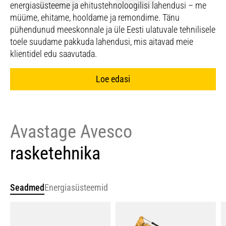
energiasüsteeme ja ehitustehnoloogilisi lahendusi – me
müüme, ehitame, hooldame ja remondime. Tänu
pühendunud meeskonnale ja üle Eesti ulatuvale tehnilisele
toele suudame pakkuda lahendusi, mis aitavad meie
klientidel edu saavutada.
Loe edasi
Avastage Avesco
rasketehnika
Seadmed
Energiasüsteemid