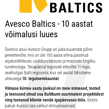
Avesco Baltics - 10 aastat
võimalusi luues
Šveitsis asuv Avesco Grupp on juba kuuendat põlve
pereettevõte, mis on üle 150 aasta silma paistnud
asjatundlikkuse, usaldusväärsuse ja masinate kirgliku
tundmisega. Tänapäeval tegutseb ettevõte 11 riigis,
sealhulgas Balti regioonis, kus sel aastal tähistame
uhkusega
10. tegutsemisaastat
.
Viimase kümne aasta jooksul on meie inimesed, tooted
ja teenused olnud osa Baltikumi suurimatest projektidest
ning toetanud kliente nende igapäevases töös.
Eestis
pakub Avesco laia valikut ehitusmasinaid,