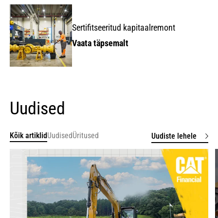
Sertifitseeritud kapitaalremont
Vaata täpsemalt
Uudised
Kõik artiklid
Uudised
Üritused
Uudiste lehele