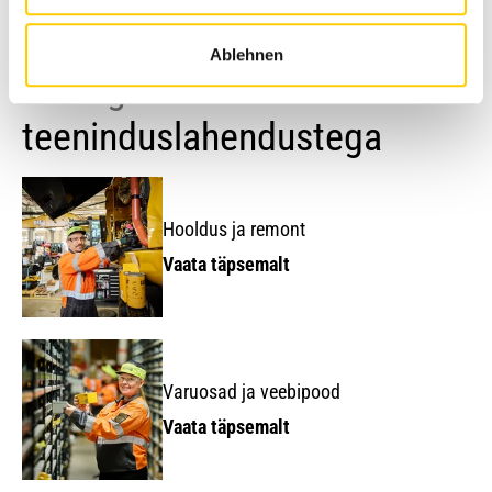
Ablehnen
Tutvuge meie
teeninduslahendustega
Hooldus ja remont
Vaata täpsemalt
Varuosad ja veebipood
Vaata täpsemalt