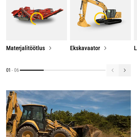
Materjalitöötlus
Ekskavaator
L
01
-
06