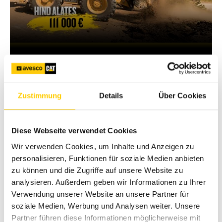
Valmis kõige raskemateks
töödeks:
Cat® 444 laadurekskavaator
Zustimmung
Details
Über Cookies
Vaata täpsemalt ja küsi pakkumist
Diese Webseite verwendet Cookies
Hinnale lisandub käibemaks.
Wir verwenden Cookies, um Inhalte und Anzeigen zu
personalisieren, Funktionen für soziale Medien anbieten
zu können und die Zugriffe auf unsere Website zu
analysieren. Außerdem geben wir Informationen zu Ihrer
Verwendung unserer Website an unsere Partner für
soziale Medien, Werbung und Analysen weiter. Unsere
Partner führen diese Informationen möglicherweise mit