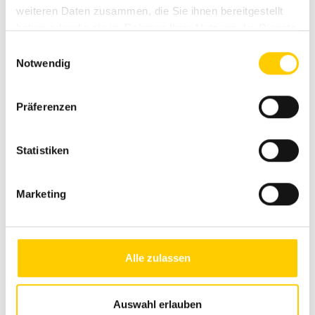
weiteren Daten zusammen, die Sie ihnen bereitgestellt
haben oder die sie im Rahmen Ihrer Nutzung der Dienste
gesammelt haben.
Einwilligungsauswahl
Notwendig
Präferenzen
Statistiken
Marketing
YELLOW WEEKS
E-poes 20% allahindlus valitud Cat Reman
Alle zulassen
varuosadele!
Loe edasi
Auswahl erlauben