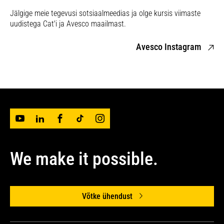
Jälgige meie tegevusi sotsiaalmeedias ja olge kursis viimaste
uudistega Cat'i ja Avesco maailmast.
Avesco Instagram
We make it possible.
Võtke ühendust