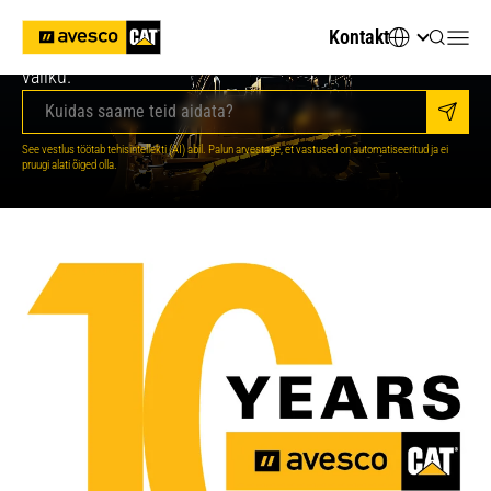
Otsite tehnilisi andmeid või õiget masinat? Küsige
Kontakt
AvescoAI-lt, see annab teile vastused ja aitab teha oma
valiku.
Saada
Teie digitaalne AI-assistant
See vestlus töötab tehisintellekti (AI) abil. Palun arvestage, et vastused on automatiseeritud ja ei
pruugi alati õiged olla.
Tere! Olen Avesco AI-assistent. Kuidas saan teid
aidata?