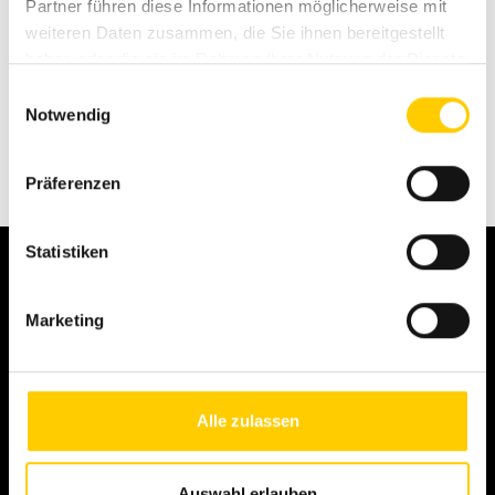
Partner führen diese Informationen möglicherweise mit
weiteren Daten zusammen, die Sie ihnen bereitgestellt
haben oder die sie im Rahmen Ihrer Nutzung der Dienste
gesammelt haben.
Einwilligungsauswahl
Notwendig
Teleskooplaadurid
Präferenzen
Statistiken
Marketing
We make it possible.
Alle zulassen
Võtke ühendust
Auswahl erlauben