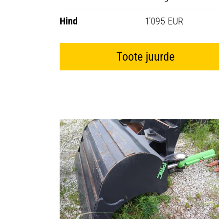
Hind
1'095 EUR
Toote juurde