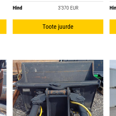
Hind
3'370 EUR
Hi
Toote juurde