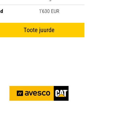
nd
1'630 EUR
Toote juurde