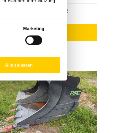
ie im Rahmen Ihrer Nutzung
nd
1'436 EUR
Marketing
Toote juurde
Alle zulassen