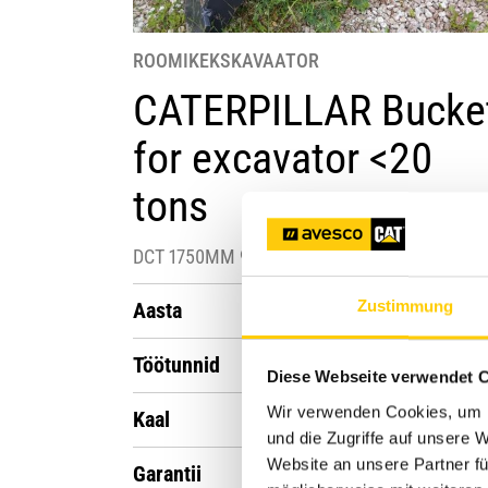
ROOMIKEKSKAVAATOR
CATERPILLAR Bucke
for excavator <20
tons
DCT 1750MM 900L 0029
Zustimmung
Aasta
2022
Töötunnid
1
Diese Webseite verwendet 
Wir verwenden Cookies, um I
Kaal
1 kg
und die Zugriffe auf unsere 
Website an unsere Partner fü
Garantii
Ilma garantiita