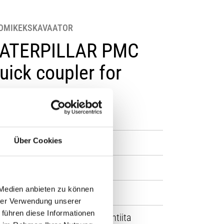
OMIKEKSKAVAATOR
ATERPILLAR PMC
uick coupler for
xcavator
NTP10-H 0017
Über Cookies
sta
2019
ötunnid
1
 Medien anbieten zu können
al
240 kg
hrer Verwendung unserer
 führen diese Informationen
antii
Ilma garantiita