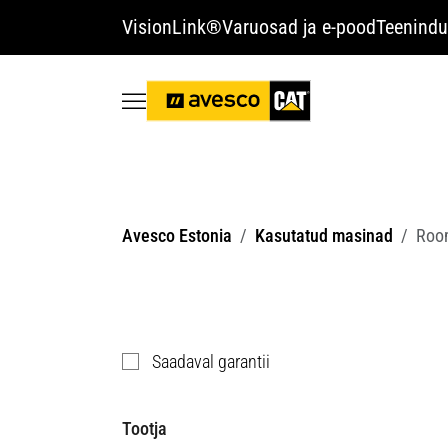
VisionLink®
Varuosad ja e-pood
Teenindu
Avesco Estonia
Kasutatud masinad
Roo
Saadaval garantii
Tootja