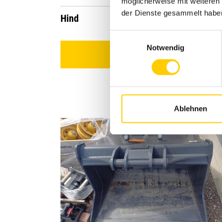
möglicherweise mit weiteren
der Dienste gesammelt habe
Hind
4'972 EUR
Einwilligungsauswahl
Notwendig
Toote juurde
Ablehnen