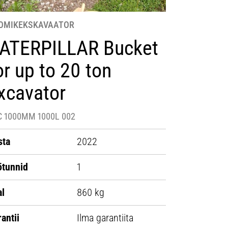
OMIKEKSKAVAATOR
ATERPILLAR Bucket
or up to 20 ton
xcavator
C 1000MM 1000L 002
sta
2022
ötunnid
1
al
860 kg
antii
Ilma garantiita