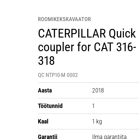
ROOMIKEKSKAVAATOR
CATERPILLAR Quick
coupler for CAT 316-
318
QC NTP10-M 0002
Aasta
2018
Töötunnid
1
Kaal
1 kg
Garantii
Ilma garantiita