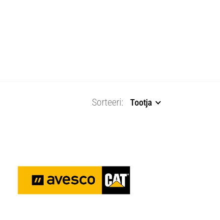
2025
Sorteeri:
Tootja
14548