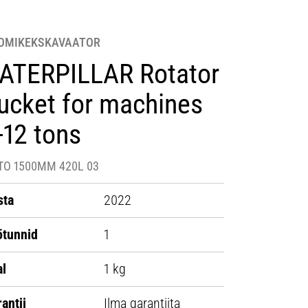
OMIKEKSKAVAATOR
ATERPILLAR Rotator
ucket for machines
-12 tons
TO 1500MM 420L 03
sta
2022
ötunnid
1
al
1 kg
antii
Ilma garantiita