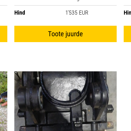
Hind
1'535 EUR
Hi
Toote juurde