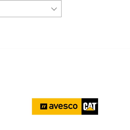
Aasta
134990
2012
Töötunnid
36400
1