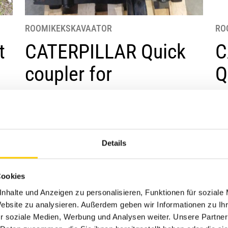
ROOMIKEKSKAVAATOR
RO
t
CATERPILLAR Quick
C
coupler for
Q
excavators
e
0ABN17215
QC 
Details
Aasta
2025
Aa
Töötunnid
1
Tö
Cookies
nhalte und Anzeigen zu personalisieren, Funktionen für soziale
Kaal
218 kg
Ka
Website zu analysieren. Außerdem geben wir Informationen zu I
r soziale Medien, Werbung und Analysen weiter. Unsere Partner
Garantii
Ilma garantiita
Gar