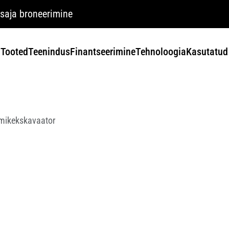
saja broneerimine
Tooted
Teenindus
Finantseerimine
Tehnoloogia
Kasutatud
mikekskavaator