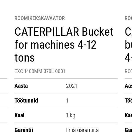
ROOMIKEKSKAVAATOR
RO
CATERPILLAR Bucket
C
for machines 4-12
b
tons
4
EXC 1400MM 370L 0001
RO
Aasta
2021
Aa
Töötunnid
1
Tö
Kaal
1 kg
Ka
Garantii
Ilma garantiita
Gar