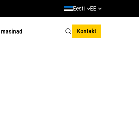
Eesti
EE
Kontakt
 masinad