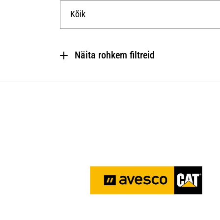
Kõik
CATERPILLAR
Näita rohkem filtreid
Hind
1095
Kaal
1