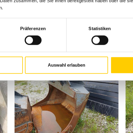
 Daten zusammen, die Sie ihnen bereitgestellt haben oder die s
n.
Hind
3'943 EUR
Hi
Präferenzen
Statistiken
Toote juurde
Auswahl erlauben