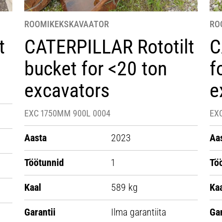
ROOMIKEKSKAVAATOR
RO
t
CATERPILLAR Rototilt
C
bucket for <20 ton
f
excavators
e
EXC 1750MM 900L 0004
EX
Aasta
2023
Aa
Töötunnid
1
Tö
Kaal
589 kg
Ka
Garantii
Ilma garantiita
Gar