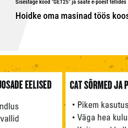
Sisestage kood "GET25" ja saate e-poest tellides
Hoidke oma masinad töös koos