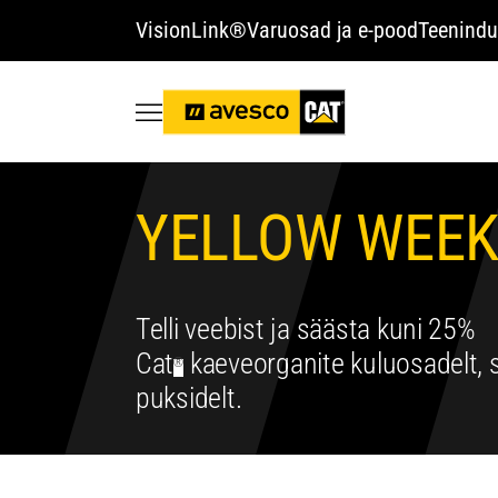
VisionLink®
Varuosad ja e-pood
Teenindu
YELLOW WEE
Telli veebist ja säästa kuni 25%
Cat
kaeveorganite kuluosadelt, 
®
puksidelt.