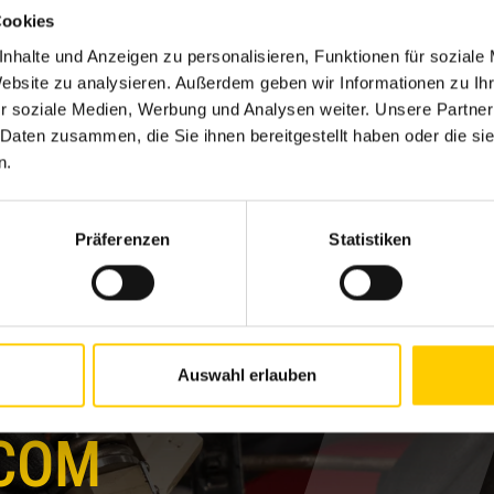
Cookies
nhalte und Anzeigen zu personalisieren, Funktionen für soziale
Website zu analysieren. Außerdem geben wir Informationen zu I
r soziale Medien, Werbung und Analysen weiter. Unsere Partner
 Daten zusammen, die Sie ihnen bereitgestellt haben oder die s
IB 30. APRILLINI 2026.
n.
Präferenzen
Statistiken
Auswahl erlauben
.COM