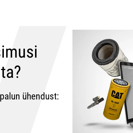
simusi
ta?
 palun ühendust: