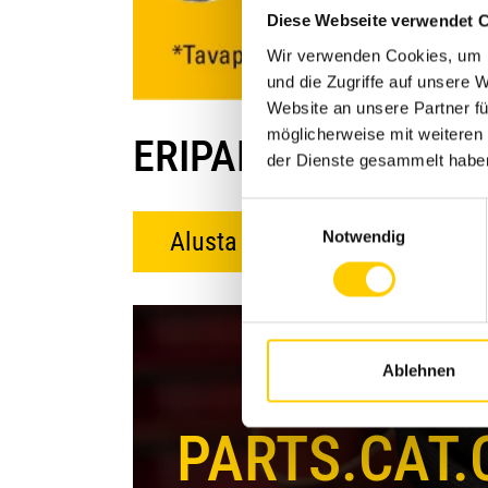
Diese Webseite verwendet 
Wir verwenden Cookies, um I
und die Zugriffe auf unsere 
Website an unsere Partner fü
möglicherweise mit weiteren
ERIPAKKUMINE KEHT
der Dienste gesammelt habe
Einwilligungsauswahl
Alusta ostlemist siin
Notwendig
Ablehnen
PARTS.CAT