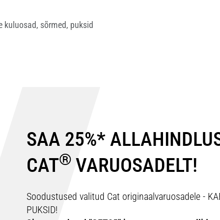
e kuluosad, sõrmed, puksid
SAA 25%* ALLAHINDLU
®
CAT
VARUOSADELT!
Soodustused valitud Cat originaalvaruosadele 
PUKSID!