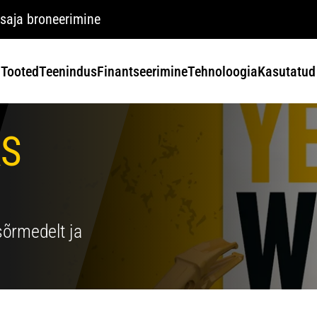
saja broneerimine
Tooted
Teenindus
Finantseerimine
Tehnoloogia
Kasutatud
KS
sõrmedelt ja