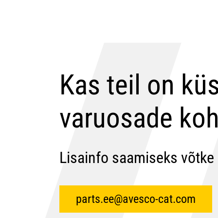
Kas teil on kü
varuosade koh
Lisainfo saamiseks võtke
parts.ee@avesco-cat.com