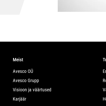
Meist
T
Avesco OÜ
E
Avesco Grupp
R
Visioon ja väärtused
V
Karjäär
H