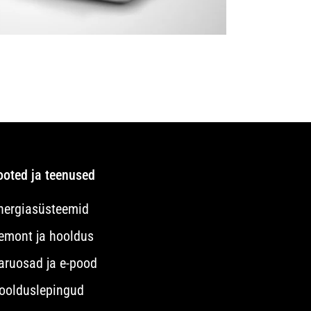
ooted ja teenused
nergiasüsteemid
emont ja hooldus
aruosad ja e-pood
oolduslepingud