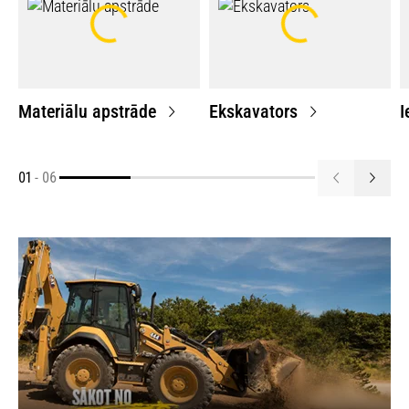
Materiālu apstrāde
Ekskavators
I
01
-
06