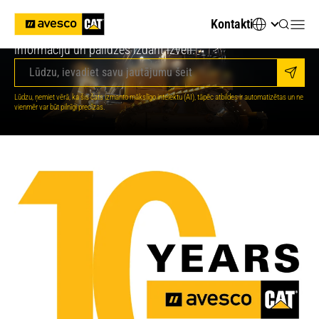
Meklējat tehnisko informāciju vai piemērotāko tehniku?
Kontakti
Jautājiet AvescoAI - tas nekavējoties sniegs svarīgāko
informāciju un palīdzēs izdarīt izvēli.
Sūtīt
Jūsu digitālais AI konsultants
Lūdzu, ņemiet vērā, ka šis čats izmanto mākslīgo intelektu (AI), tāpēc atbildes ir automatizētas un ne
vienmēr var būt pilnīgi precīzas.
Sveiki! Es esmu jūsu Avesco AI palīgs. Kā es
varu jums palīdzēt?