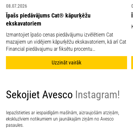
08.07.2026
Īpašs piedāvājums Cat® kāpurķēžu
ekskavatoriem
Izmantojiet īpašo cenas piedāvājumu izvēlētiem Cat
mazajiem un vidējiem kāpurķēžu ekskavatoriem, kā arī Cat
Financial piedāvajumu ar fiksētu procentu…
Uzzināt vairāk
Sekojiet Avesco
Instagram!
Iepazīstieties ar iespaidīgām mašīnām, aizraujošām atziņām,
ekskluzīviem notikumiem un jaunākajām ziņām no Avesco
pasaules.