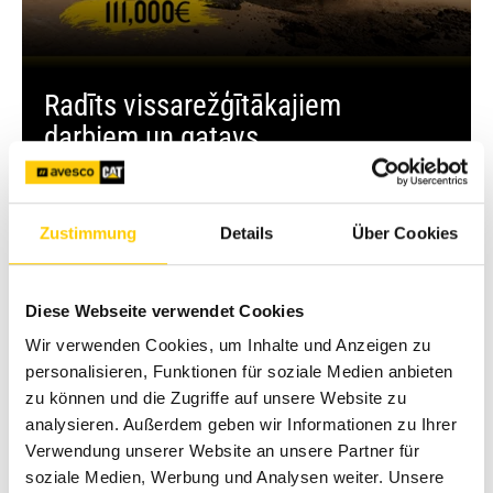
Radīts vissarežģītākajiem
darbiem un gatavs
virzīt jūsu projektus uz priekšu
Uzzināt vairāk un saņēmt piedāvājumu
Zustimmung
Details
Über Cookies
Diese Webseite verwendet Cookies
Wir verwenden Cookies, um Inhalte und Anzeigen zu
personalisieren, Funktionen für soziale Medien anbieten
zu können und die Zugriffe auf unsere Website zu
analysieren. Außerdem geben wir Informationen zu Ihrer
Verwendung unserer Website an unsere Partner für
soziale Medien, Werbung und Analysen weiter. Unsere