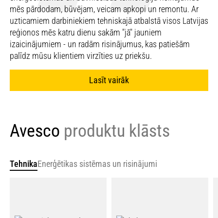
mēs pārdodam, būvējam, veicam apkopi un remontu. Ar
uzticamiem darbiniekiem tehniskajā atbalstā visos Latvijas
reģionos mēs katru dienu sakām "jā" jauniem
izaicinājumiem - un radām risinājumus, kas patiešām
palīdz mūsu klientiem virzīties uz priekšu.
Lasīt vairāk
Avesco
produktu klāsts
Tehnika
Enerģētikas sistēmas un risinājumi