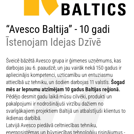
“Avesco Baltija” - 10 gadi
Īstenojam Idejas Dzīvē
Šveicē bāzētā Avesco grupa ir ģimenes uzņēmums, kas
darbojas jau 6. paaudzē, un jau vairāk nekā 150 gadus ir
apliecinājis kompetenci, uzticamību un entuziasmu
attiecībā uz tehniku, un šodien darbojas 11 valstīs.
Šogad
mēs ar lepnumu atzīmējam 10 gadus Baltijas reģionā.
Pēdējo desmit gadu laikā mūsu cilvēki, produkti un
pakalpojumi ir nodrošinājuši virzību dažiem no
svarīgākajiem projektiem Baltijā un atbalstījuši klientus to
ikdienas darbībā.
Latvijā Avesco piedāvā celtniecības tehniku,
energosistēmas un būvniecības tehnoloģiju risinājumus -