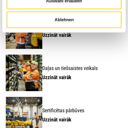
Avesco
servisa risinājumi
Auswahl erlauben
Ablehnen
Uzturēšana un remonts
Uzzināt vairāk
Daļas un tiešsaistes veikals
Uzzināt vairāk
Sertificētas pārbūves
Uzzināt vairāk