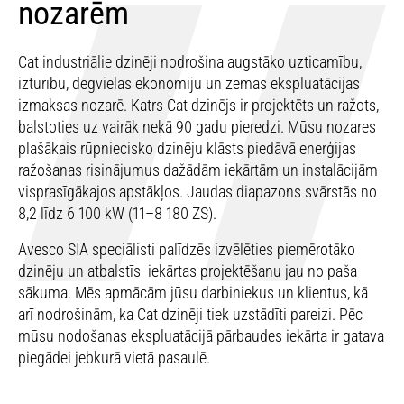
nozarēm
Cat industriālie dzinēji nodrošina augstāko uzticamību,
izturību, degvielas ekonomiju un zemas ekspluatācijas
izmaksas nozarē. Katrs Cat dzinējs ir projektēts un ražots,
balstoties uz vairāk nekā 90 gadu pieredzi. Mūsu nozares
plašākais rūpniecisko dzinēju klāsts piedāvā enerģijas
ražošanas risinājumus dažādām iekārtām un instalācijām
visprasīgākajos apstākļos. Jaudas diapazons svārstās no
8,2 līdz 6 100 kW (11–8 180 ZS).
Avesco SIA speciālisti palīdzēs izvēlēties piemērotāko
dzinēju un atbalstīs iekārtas projektēšanu jau no paša
sākuma. Mēs apmācām jūsu darbiniekus un klientus, kā
arī nodrošinām, ka Cat dzinēji tiek uzstādīti pareizi. Pēc
mūsu nodošanas ekspluatācijā pārbaudes iekārta ir gatava
piegādei jebkurā vietā pasaulē.