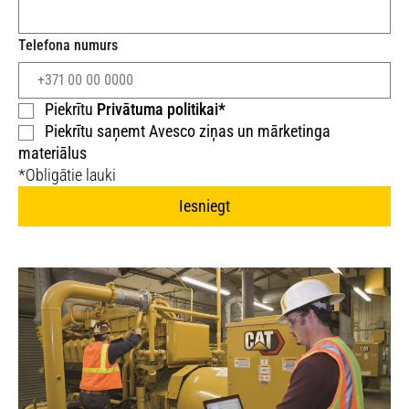
patēriņu jūsu tehnika uzturēšanās servisos­ būs retāka, bet
darba vietā - ilgāka. Kad pienāk laiks veikt ikdienas apkopi,
Telefona numurs
C13D apkopes draudzīgā­ konstrukcija padara to vienkāršu.
Lasīt vairāk
Piekrītu
Privātuma politikai*
Piekrītu saņemt Avesco ziņas un mārketinga
materiālus
*Obligātie lauki
Iesniegt