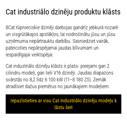
Cat industriālo dzinēju produktu klāsts
8Cat rūpnieciskie dzinēji darbojas gandrīz jebkurā nozarē
un visgrūtākajos apstākļos, lai nodrošinātu jūsu un jūsu
uzņēmuma nepārtrauktu darbību. Sasniedziet vairāk,
pateicoties nepārspējamai jaudas blīvumam un
iespaidīgajai veiktspējai.
Cat industriālo dzinēju klāsts ir plašs- pieejami gan 2
cilindru modeļi, gan lieli V16 dzinēji. Jaudas diapazons
svārstās no 8,2 līdz 6 100 kW (11–8 180 ZS). Zemāk
atradīsiet dažus piemērus no jaunākajiem modeļiem.
Iepazīstieties ar visu Cat industriālo dzinēju modeļu k
lāstu šeit