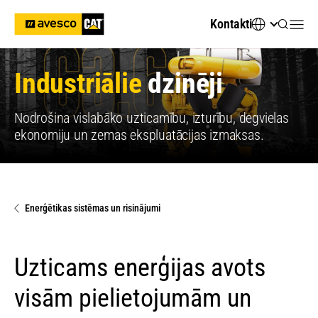
Kontakti
Industriālie
dzinēji
Nodrošina vislabāko uzticamību, izturību, degvielas
ekonomiju un zemas ekspluatācijas izmaksas.
Enerģētikas sistēmas un risinājumi
Uzticams enerģijas avots
visām pielietojumām un