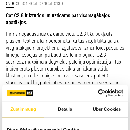
C2.8
C3.6
C4.4
Cat C7.1
Cat C13D
Cat C2.8 ir izturīgs un uzticams pat vissmagākajos
apstākļos.
Pirms nogādāšanas uz darba vietu C2.8 tika pakļauts
plašiem testiem, lai nodrošinātu, ka tas viegli tiktu galā ar
visgrūtākajiem projektiem. Izgatavots, izmantojot pasaules
līmeņa iespējas un pārbaudītas tehnoloģijas­, C2.8
sasniedz maksimālu degvielas patēriņa optimizāciju - tas
ir piemērots plašam darbības­ ciklu un iekārtu veidu
klāstam, un eļļas maiņas intervāls sasniedz pat 500
stundas. Turklāt, pateicoties pasaules mēroga servisa un
plānotās apkopes pakalpojumiem, C2.8 nodrošinās jūsu
darbības nepārtrauktību­ ilgtermiņā.
Zustimmung
Details
Über Cookies
Lasīt vairāk
Diese Webseite verwendet Cookies