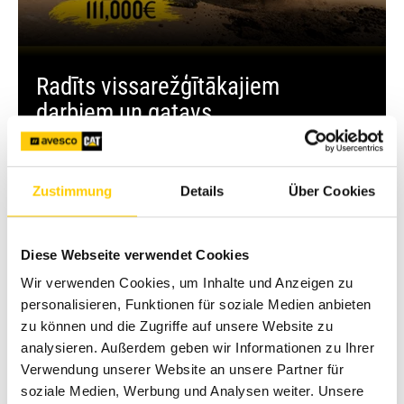
Radīts vissarežģītākajiem
darbiem un gatavs
virzīt jūsu projektus uz priekšu
Uzzināt vairāk un saņēmt piedāvājumu
Zustimmung
Details
Über Cookies
Diese Webseite verwendet Cookies
Wir verwenden Cookies, um Inhalte und Anzeigen zu
personalisieren, Funktionen für soziale Medien anbieten
zu können und die Zugriffe auf unsere Website zu
analysieren. Außerdem geben wir Informationen zu Ihrer
Verwendung unserer Website an unsere Partner für
soziale Medien, Werbung und Analysen weiter. Unsere