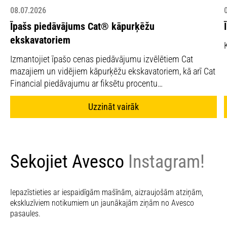
08.07.2026
Īpašs piedāvājums Cat® kāpurķēžu
ekskavatoriem
Izmantojiet īpašo cenas piedāvājumu izvēlētiem Cat
mazajiem un vidējiem kāpurķēžu ekskavatoriem, kā arī Cat
Financial piedāvajumu ar fiksētu procentu…
Uzzināt vairāk
Sekojiet Avesco
Instagram!
Iepazīstieties ar iespaidīgām mašīnām, aizraujošām atziņām,
ekskluzīviem notikumiem un jaunākajām ziņām no Avesco
pasaules.