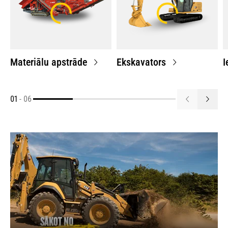
Materiālu apstrāde
Ekskavators
I
01
-
06