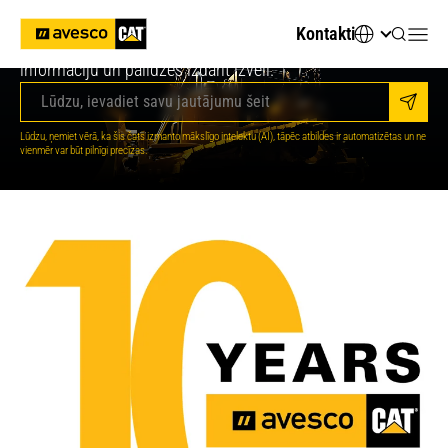
Meklējat tehnisko informāciju vai piemērotāko tehniku?
Kontakti
Jautājiet AvescoAI - tas nekavējoties sniegs svarīgāko
informāciju un palīdzēs izdarīt izvēli.
Sūtīt
Jūsu digitālais AI konsultants
Lūdzu, ņemiet vērā, ka šis čats izmanto mākslīgo intelektu (AI), tāpēc atbildes ir automatizētas un ne
vienmēr var būt pilnīgi precīzas.
Sveiki! Es esmu jūsu Avesco AI palīgs. Kā es
varu jums palīdzēt?