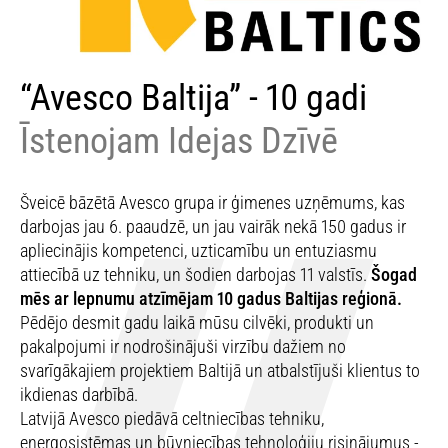
“Avesco Baltija” - 10 gadi
Īstenojam Idejas Dzīvē
Šveicē bāzētā Avesco grupa ir ģimenes uzņēmums, kas
darbojas jau 6. paaudzē, un jau vairāk nekā 150 gadus ir
apliecinājis kompetenci, uzticamību un entuziasmu
attiecībā uz tehniku, un šodien darbojas 11 valstīs.
Šogad
mēs ar lepnumu atzīmējam 10 gadus Baltijas reģionā.
Pēdējo desmit gadu laikā mūsu cilvēki, produkti un
pakalpojumi ir nodrošinājuši virzību dažiem no
svarīgākajiem projektiem Baltijā un atbalstījuši klientus to
ikdienas darbībā.
Latvijā Avesco piedāvā celtniecības tehniku,
energosistēmas un būvniecības tehnoloģiju risinājumus -