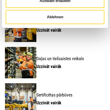
Avesco
servisa risinājumi
Auswahl erlauben
Ablehnen
Uzturēšana un remonts
Uzzināt vairāk
Daļas un tiešsaistes veikals
Uzzināt vairāk
Sertificētas pārbūves
Uzzināt vairāk