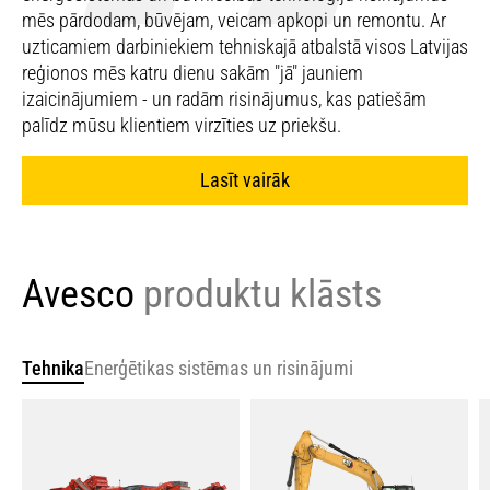
mēs pārdodam, būvējam, veicam apkopi un remontu. Ar
uzticamiem darbiniekiem tehniskajā atbalstā visos Latvijas
reģionos mēs katru dienu sakām "jā" jauniem
izaicinājumiem - un radām risinājumus, kas patiešām
palīdz mūsu klientiem virzīties uz priekšu.
Lasīt vairāk
Avesco
produktu klāsts
Tehnika
Enerģētikas sistēmas un risinājumi