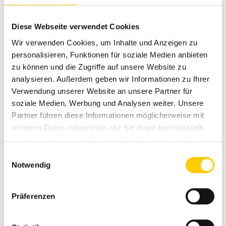
Loader
Dozers & Graders
Diese Webseite verwendet Cookies
Wir verwenden Cookies, um Inhalte und Anzeigen zu
personalisieren, Funktionen für soziale Medien anbieten
zu können und die Zugriffe auf unsere Website zu
analysieren. Außerdem geben wir Informationen zu Ihrer
Verwendung unserer Website an unsere Partner für
soziale Medien, Werbung und Analysen weiter. Unsere
Partner führen diese Informationen möglicherweise mit
weiteren Daten zusammen, die Sie ihnen bereitgestellt
haben oder die sie im Rahmen Ihrer Nutzung der Dienste
Articulated Trucks
Telescopic Handler
gesammelt haben.
Einwilligungsauswahl
Notwendig
Präferenzen