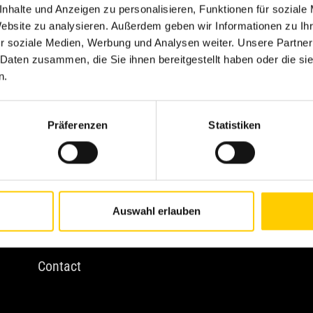
nhalte und Anzeigen zu personalisieren, Funktionen für soziale
ND CONDITIONS
Website zu analysieren. Außerdem geben wir Informationen zu I
r soziale Medien, Werbung und Analysen weiter. Unsere Partner
 Daten zusammen, die Sie ihnen bereitgestellt haben oder die s
n.
About us
P
Präferenzen
Statistiken
Avesco OÜ
E
Avesco Group
M
Vision & Values
P
Auswahl erlauben
Career
M
Contact