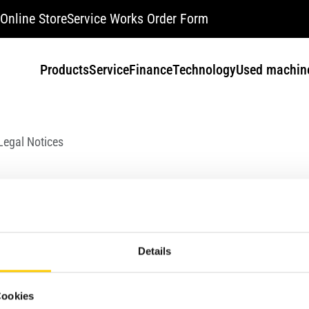
Online Store
Service Works Order Form
Products
Service
Finance
Technology
Used machin
Legal Notices
nditions and Lega
Details
Cookies