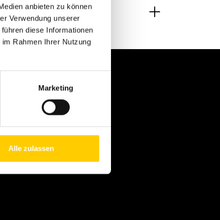
 Medien anbieten zu können
hrer Verwendung unserer
 führen diese Informationen
ie im Rahmen Ihrer Nutzung
roducts and services
Marketing
nergy and Power Solutions
aintenance and Repairs
arts and Online Store
Alle zulassen
aintenance Agreements