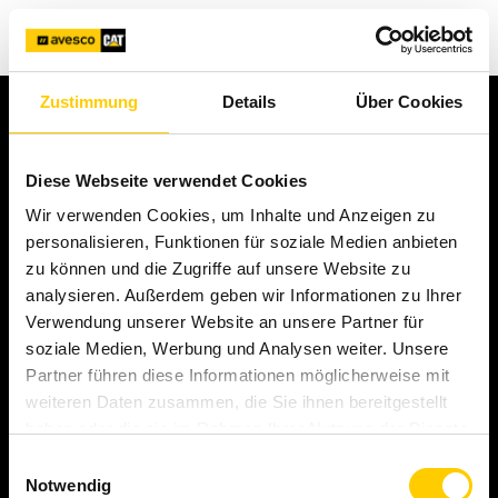
Contact
Zustimmung
Details
Über Cookies
Diese Webseite verwendet Cookies
Wir verwenden Cookies, um Inhalte und Anzeigen zu
We make it possible.
personalisieren, Funktionen für soziale Medien anbieten
zu können und die Zugriffe auf unsere Website zu
analysieren. Außerdem geben wir Informationen zu Ihrer
Contact us
Verwendung unserer Website an unsere Partner für
soziale Medien, Werbung und Analysen weiter. Unsere
Partner führen diese Informationen möglicherweise mit
Highlights
weiteren Daten zusammen, die Sie ihnen bereitgestellt
haben oder die sie im Rahmen Ihrer Nutzung der Dienste
Avesco Lithuania
gesammelt haben.
Address
Einwilligungsauswahl
Parts and Online Store
Notwendig