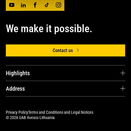
We make it possible.
Contact us
Highlights
Avesco Lithuania
Address
Parts and Online Store
UAB Avesco Lithuania
Equipment Management
Senasis Ukmergės kl. 48A, Užubaliai
Privacy Policy
Terms and Conditions and Legal Notices
LT-14302 Vilniaus r. sav.
EPP Equipment Protection Plan
© 2026 UAB Avesco Lithuania
Finance
+370 5 2603242