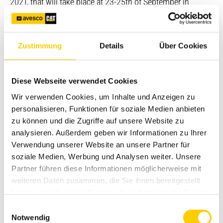
2021, that will take place at 23-25th of September in
Akademija town. UAB Avesco Lithuania will take place as
well with outside expo space showcasting new generation
Cat® machines and newest technologies. Avesco
Zustimmung
Details
Über Cookies
specialists will be there to answer all your questions.
DATE:
23-25th of September
PLACE:
Universtiteto str., Akademija, Kaunas region
Diese Webseite verwendet Cookies
AVESCO LITHUANIA STAND nr. A5.
Wir verwenden Cookies, um Inhalte und Anzeigen zu
personalisieren, Funktionen für soziale Medien anbieten
More information about exhibition please check here:
zu können und die Zugriffe auf unsere Website zu
https://expoacademia.lt/lt-ka-pasesi-ka-pasesi-2021
analysieren. Außerdem geben wir Informationen zu Ihrer
Verwendung unserer Website an unsere Partner für
soziale Medien, Werbung und Analysen weiter. Unsere
Partner führen diese Informationen möglicherweise mit
weiteren Daten zusammen, die Sie ihnen bereitgestellt
haben oder die sie im Rahmen Ihrer Nutzung der Dienste
gesammelt haben.
Einwilligungsauswahl
Notwendig