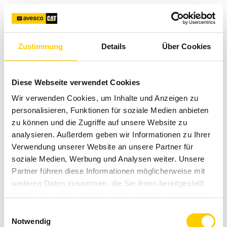
Contact
Please select your country
Zustimmung
Details
Über Cookies
Eesti Estonia
Diese Webseite verwendet Cookies
Wir verwenden Cookies, um Inhalte und Anzeigen zu
personalisieren, Funktionen für soziale Medien anbieten
Latvija Latvia
zu können und die Zugriffe auf unsere Website zu
analysieren. Außerdem geben wir Informationen zu Ihrer
Verwendung unserer Website an unsere Partner für
soziale Medien, Werbung und Analysen weiter. Unsere
Lietuva Lithuania
Partner führen diese Informationen möglicherweise mit
We make it possible.
weiteren Daten zusammen, die Sie ihnen bereitgestellt
haben oder die sie im Rahmen Ihrer Nutzung der Dienste
gesammelt haben.
Einwilligungsauswahl
Notwendig
Contact