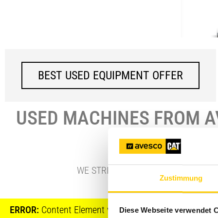
BEST USED EQUIPMENT OFFER
USED MACHINES FROM AV
TRUSTWOR
WE STRIVE TO FIND THE RIGHT DEV
Zustimmung
ERROR:
Content Element with uid "15112" and type "con
Diese Webseite verwendet 