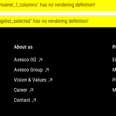
tainer_1_columns" has no rendering definition!
elist_selected" has no rendering definition!
About us
P
Avesco OÜ
E
Avesco Group
M
Vision & Values
P
Career
M
Contact