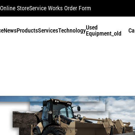
Online Store
Service Works Order Form
Used
ce
News
Products
Services
Technology
Ca
Equipment_old