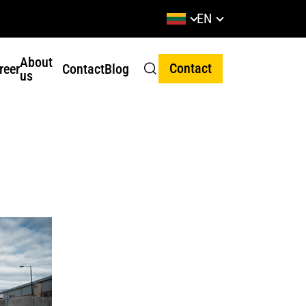
EN
About
Contact
reer
Contact
Blog
us