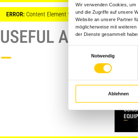
Wir verwenden Cookies, um I
und die Zugriffe auf unsere 
ERROR:
Content Element with uid "16409" and type "co
Website an unsere Partner fü
möglicherweise mit weiteren
USEFUL ARTICLES
der Dienste gesammelt habe
Einwilligungsauswahl
—
Notwendig
Ablehnen