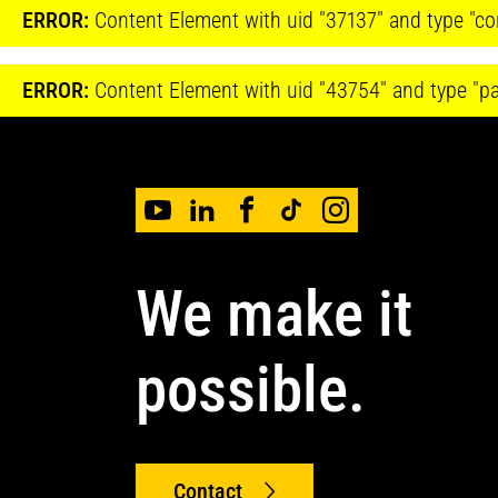
ERROR:
Content Element with uid "37137" and type "con
ERROR:
Content Element with uid "43754" and type "pag
We make it
possible.
Contact