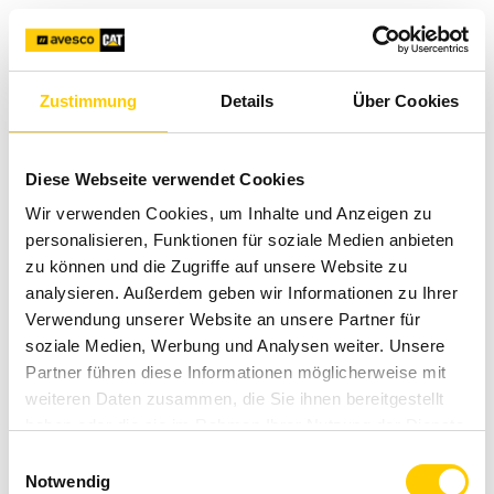
Contact
Please select your country
Zustimmung
Details
Über Cookies
Eesti Estonia
Diese Webseite verwendet Cookies
Wir verwenden Cookies, um Inhalte und Anzeigen zu
personalisieren, Funktionen für soziale Medien anbieten
Latvija Latvia
zu können und die Zugriffe auf unsere Website zu
analysieren. Außerdem geben wir Informationen zu Ihrer
Verwendung unserer Website an unsere Partner für
soziale Medien, Werbung und Analysen weiter. Unsere
Lietuva Lithuania
Partner führen diese Informationen möglicherweise mit
We make it possible.
weiteren Daten zusammen, die Sie ihnen bereitgestellt
haben oder die sie im Rahmen Ihrer Nutzung der Dienste
gesammelt haben.
Einwilligungsauswahl
Notwendig
Contact