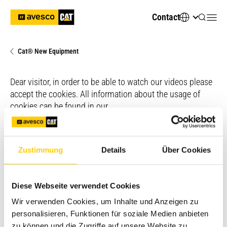
Contact
Cat® New Equipment
Dear visitor, in order to be able to watch our videos please
accept the cookies. All information about the usage of
cookies can be found in our
Change cookie settings
Zustimmung
Details
Über Cookies
Dear visitor, in order to be able to watch our videos please
accept the cookies. All information about the usage of
Diese Webseite verwendet Cookies
cookies can be found in our
Wir verwenden Cookies, um Inhalte und Anzeigen zu
Change cookie settings
personalisieren, Funktionen für soziale Medien anbieten
zu können und die Zugriffe auf unsere Website zu