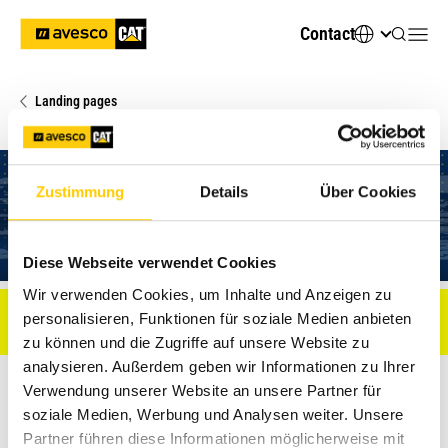
Contact
Landing pages
Zustimmung
Details
Über Cookies
Diese Webseite verwendet Cookies
Wir verwenden Cookies, um Inhalte und Anzeigen zu
ERROR:
Content Element with uid "18145" and type
personalisieren, Funktionen für soziale Medien anbieten
"container_4_columns" has no rendering definition!
zu können und die Zugriffe auf unsere Website zu
analysieren. Außerdem geben wir Informationen zu Ihrer
*Finance lease for
3 years
with first payment
20 %
Verwendung unserer Website an unsere Partner für
Fixed interest rate
2,7%
soziale Medien, Werbung und Analysen weiter. Unsere
Offer valid
until June 30, 2022
, or until the machine is
Partner führen diese Informationen möglicherweise mit