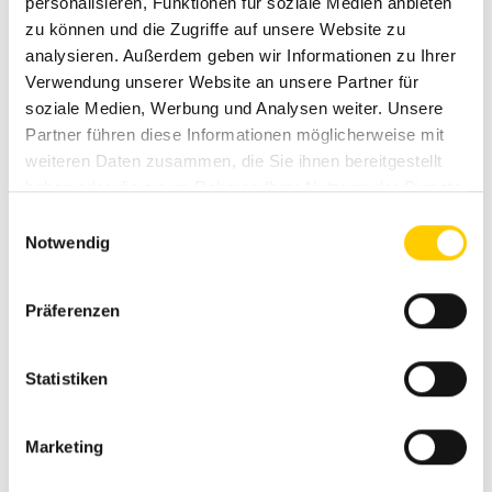
personalisieren, Funktionen für soziale Medien anbieten
zu können und die Zugriffe auf unsere Website zu
—
analysieren. Außerdem geben wir Informationen zu Ihrer
Verwendung unserer Website an unsere Partner für
soziale Medien, Werbung und Analysen weiter. Unsere
Finlay Request Form / ENG
Partner führen diese Informationen möglicherweise mit
weiteren Daten zusammen, die Sie ihnen bereitgestellt
haben oder die sie im Rahmen Ihrer Nutzung der Dienste
REQUEST FOR MORE INFORMATION AND GET
gesammelt haben.
Einwilligungsauswahl
AN OFFER
Notwendig
Präferenzen
Statistiken
Marketing