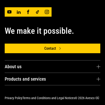
We make it possible.
Contact
About us
Avesco OÜ
Products and services
Avesco Group
Energy and Power Solutions
Vision & Values
Maintenance and Repairs
Privacy Policy
Terms and Conditions and Legal Notices
© 2026 Avesco OÜ
Career
Parts and Online Store