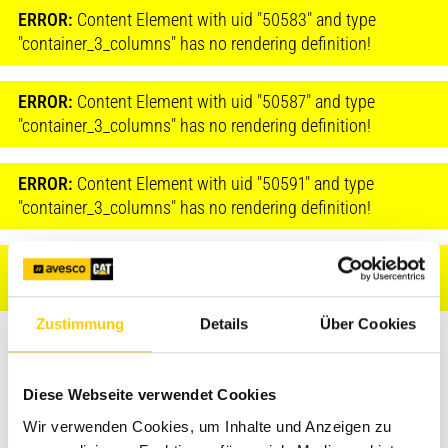
ERROR:
Content Element with uid "50583" and type
"container_3_columns" has no rendering definition!
ERROR:
Content Element with uid "50587" and type
"container_3_columns" has no rendering definition!
ERROR:
Content Element with uid "50591" and type
"container_3_columns" has no rendering definition!
ERROR:
Content Element with uid "50595" and type
"container_3_columns" has no rendering definition!
Zustimmung
Details
Über Cookies
REQUEST AN OFFER AND
GET MORE
Diese Webseite verwendet Cookies
INFORMATION
Wir verwenden Cookies, um Inhalte und Anzeigen zu