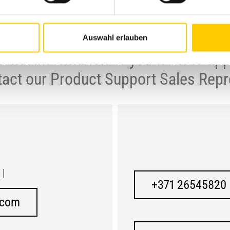
Auswahl erlauben
ional information or you want to app
tact our Product Support Sales Repr
|
+371 26545820
.com