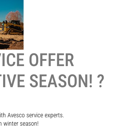
ICE OFFER
IVE SEASON!
?️
ith Avesco service experts.
n winter season!