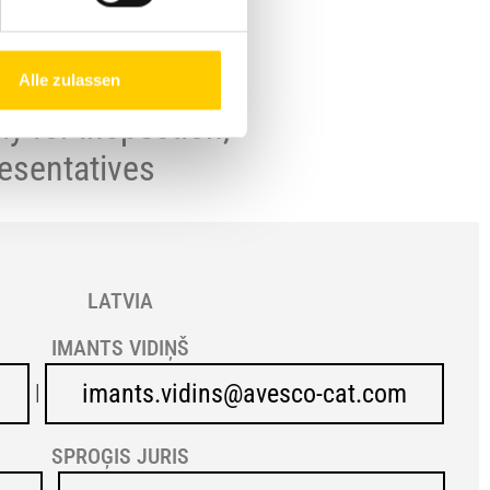
Alle zulassen
ly for inspection,
esentatives
LATVIA
IMANTS VIDIŅŠ
imants.vidins@avesco-cat.com
|
SPROĢIS JURIS