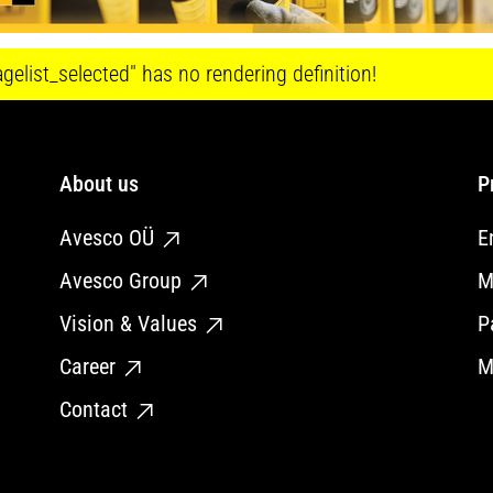
elist_selected" has no rendering definition!
About us
P
Avesco OÜ
E
Avesco Group
M
Vision & Values
P
Career
M
Contact