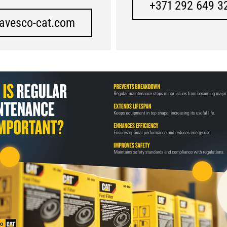
+371 292 649 3
@avesco-cat.com