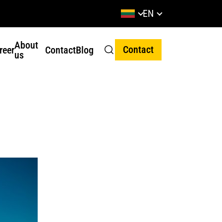
EN
About
Contact
reer
Contact
Blog
us