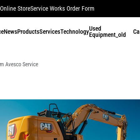
Online Store
Service Works Order Form
Used
ce
News
Products
Services
Technology
Ca
Equipment_old
om Avesco Service