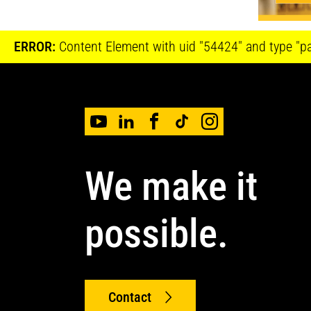
ERROR:
Content Element with uid "54424" and type "pag
We make it
possible.
Contact